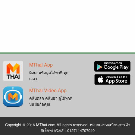
MThai App
ติดตามข้อมูลได้ทุกที่ ทุก
เวลา
MThai Video App
คลิปตลก คลิปฮา ดูได้ทุกที่
บนมือถือคุณ
Copyright © 2016 MThai.com All rights reserved. หมายเลขทะเบียนการค้า
อิเล็กทรอนิกส์ : 0127114707040