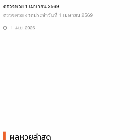
ตรวจหวย 1 เมษายน 2569
ตรวจหวย งวดประจำวันที่ 1 เมษายน 2569
1 เม.ย. 2026
ผลหวยล่าสุด