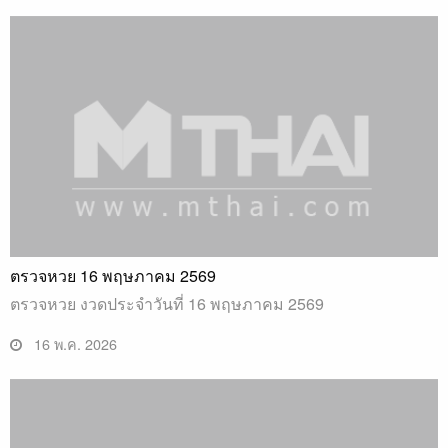
ตรวจหวย 16 พฤษภาคม 2569
ตรวจหวย งวดประจำวันที่ 16 พฤษภาคม 2569
16 พ.ค. 2026