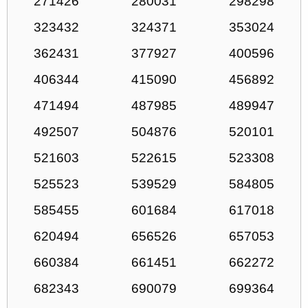
271426
280031
298298
323432
324371
353024
362431
377927
400596
406344
415090
456892
471494
487985
489947
492507
504876
520101
521603
522615
523308
525523
539529
584805
585455
601684
617018
620494
656526
657053
660384
661451
662272
682343
690079
699364