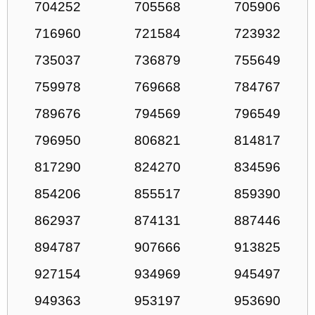
704252
705568
705906
716960
721584
723932
735037
736879
755649
759978
769668
784767
789676
794569
796549
796950
806821
814817
817290
824270
834596
854206
855517
859390
862937
874131
887446
894787
907666
913825
927154
934969
945497
949363
953197
953690