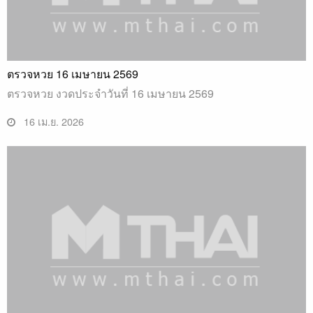
ตรวจหวย 16 เมษายน 2569
ตรวจหวย งวดประจำวันที่ 16 เมษายน 2569
16 เม.ย. 2026