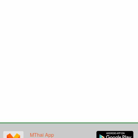
MThai App