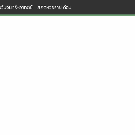
วันจันทร์-อาทิตย์
สถิติหวยรายเดือน