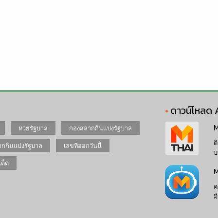
ดาวน์โหลด 
M
หวยรัฐบาล
กองสลากกินแบ่งรัฐบาล
ต
กกินแบ่งรัฐบาล
เลขที่ออกวันนี้
บ
เด็ด
M
ค
ม