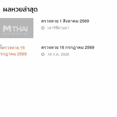
ผลหวยล่าสุด
ตรวจหวย 1 สิงหาคม 2569
เสาร์ที่ผ่านมา
ตรวจหวย 16 กรกฎาคม 2569
16 ก.ค. 2026