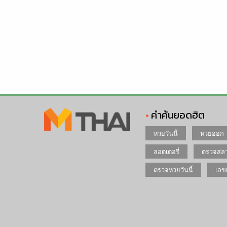
คำค้นยอดฮิต
หวยวันนี้
หวยออก
ลอตเตอรี่
ตรวจสลา
ตรวจหวยวันนี้
เลข