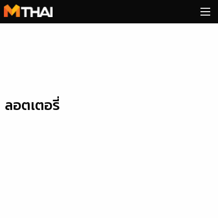
Skip
to
content
ลอตเตอรี่