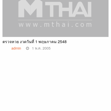
ตรวจหวย งวดวันที่ 1 พฤษภาคม 2548
admin
1 พ.ค. 2005