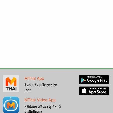
MThai App
ติดตามข้อมูลได้ทุกที่ ทุก
เวลา
MThai Video App
คลิปตลก คลิปฮา ดูได้ทุกที่
บนมือถือคุณ