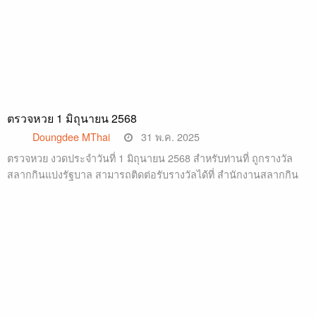
ตรวจหวย 1 มิถุนายน 2568
Doungdee MThai
31 พ.ค. 2025
ตรวจหวย งวดประจำวันที่ 1 มิถุนายน 2568 สำหรับท่านที่ ถูกรางวัล
สลากกินแบ่งรัฐบาล สามารถติดต่อรับรางวัลได้ที่ สำนักงานสลากกิน
แบ่งรัฐบาล โทร.0-2281-1611 โทรสาร.0-2281-9011