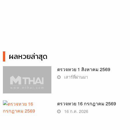
ผลหวยล่าสุด
ตรวจหวย 1 สิงหาคม 2569
เสาร์ที่ผ่านมา
ตรวจหวย 16 กรกฎาคม 2569
16 ก.ค. 2026