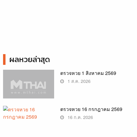
ผลหวยล่าสุด
ตรวจหวย 1 สิงหาคม 2569
1 ส.ค. 2026
ตรวจหวย 16 กรกฎาคม 2569
16 ก.ค. 2026