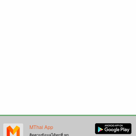
MThai App
ติดตามข้อมูลได้ทุกที่ ทุก