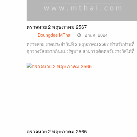
ตรวจหวย 2 พฤษภาคม 2567
Doungdee MThai
2 พ.ค. 2024
ตรวจหวย งวดประจำวันที่ 2 พฤษภาคม 2567 สำหรับท่านที่
ถูกรางวัลสลากกินแบ่งรัฐบาล สามารถติดต่อรับรางวัลได้ที่
สำนักงานสลากกินแบ่งรัฐบาล โทร.0-2281-1611 โทรสาร.0
2281-9011
ตรวจหวย 2 พฤษภาคม 2565