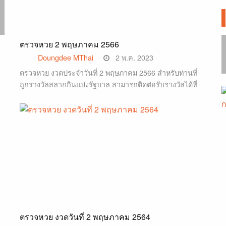
ตรวจหวย 2 พฤษภาคม 2566
Doungdee MThai
2 พ.ค. 2023
ตรวจหวย งวดประจำวันที่ 2 พฤษภาคม 2566 สำหรับท่านที่
ถูกรางวัลสลากกินแบ่งรัฐบาล สามารถติดต่อรับรางวัลได้ที่
-
สำนักงานสลากกินแบ่งรัฐบาล โทร. 0-2528-9999
ตรวจหวย งวดวันที่ 2 พฤษภาคม 2564