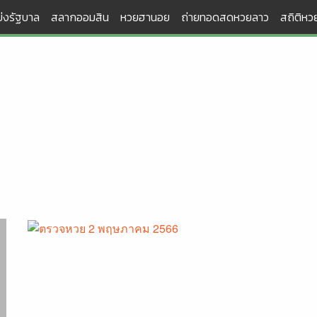
่งรัฐบาล
สลากออมสิน
หวยฮานอย
ถ่ายทอดสดหวยลาว
สถิติหวย