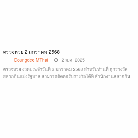
ตรวจหวย 2 มกราคม 2568
Doungdee MThai
2 ม.ค. 2025
ตรวจหวย งวดประจำวันที่ 2 มกราคม 2568 สำหรับท่านที่ ถูกรางวัล
สลากกินแบ่งรัฐบาล สามารถติดต่อรับรางวัลได้ที่ สำนักงานสลากกิน
แบ่งรัฐบาล โทร.0-2281-1611 โทรสาร.0-2281-9011