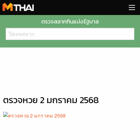
Skip
to
content
ตรวจสลากกินแบ่งรัฐบาล
ตรวจหวย 2 มกราคม 2568