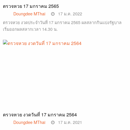
ตรวจหวย 17 มกราคม 2565
Doungdee MThai
17 ม.ค. 2022
ตรวจหวย งวดประจำวันที่ 17 มกราคม 2565 ผลสลากกินแบ่งรัฐบาล
เริ่มออกผลสลากเวลา 14.30 น.
ตรวจหวย งวดวันที่ 17 มกราคม 2564
Doungdee MThai
17 ม.ค. 2021