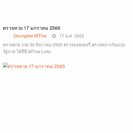
ตรวจหวย 17 มกราคม 2566
Doungdee MThai
17 ม.ค. 2023
ตรวจหวย งวด 30 ธันวาคม 2565 ตรวจลอตเตอรี่ ตรวจสลากกินแบ่ง
รัฐบาล ได้ที่นี่ MThai Lotto