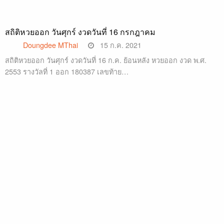
สถิติหวยออก วันศุกร์ งวดวันที่ 16 กรกฎาคม
Doungdee MThai
15 ก.ค. 2021
สถิติหวยออก วันศุกร์ งวดวันที่ 16 ก.ค. ย้อนหลัง หวยออก งวด พ.ศ.
2553 รางวัลที่ 1 ออก 180387 เลขท้าย…