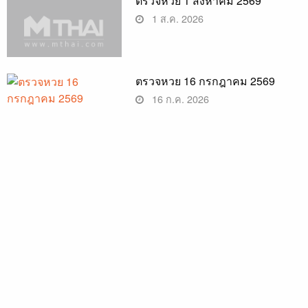
ตรวจหวย 1 สิงหาคม 2569
1 ส.ค. 2026
ตรวจหวย 16 กรกฎาคม 2569
16 ก.ค. 2026