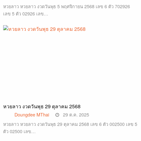
หวยลาว หวยลาว งวดวันพุธ 5 พฤศจิกายน 2568 เลข 6 ตัว 702926
เลข 5 ตัว 02926 เลข…
หวยลาว งวดวันพุธ 29 ตุลาคม 2568
Doungdee MThai
29 ต.ค. 2025
หวยลาว หวยลาว งวดวันพุธ 29 ตุลาคม 2568 เลข 6 ตัว 002500 เลข 5
ตัว 02500 เลข…