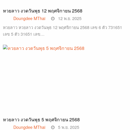
หวยลาว งวดวันพุธ 12 พฤศจิกายน 2568
Doungdee MThai
12 พ.ย. 2025
หวยลาว หวยลาว งวดวันพุธ 12 พฤศจิกายน 2568 เลข 6 ตัว 731651
เลข 5 ตัว 31651 เลข…
หวยลาว งวดวันพุธ 5 พฤศจิกายน 2568
Doungdee MThai
5 พ.ย. 2025