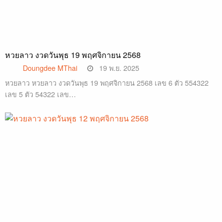
หวยลาว งวดวันพุธ 19 พฤศจิกายน 2568
Doungdee MThai
19 พ.ย. 2025
หวยลาว หวยลาว งวดวันพุธ 19 พฤศจิกายน 2568 เลข 6 ตัว 554322
เลข 5 ตัว 54322 เลข…