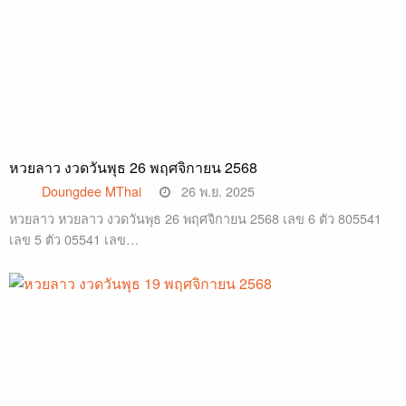
หวยลาว งวดวันพุธ 26 พฤศจิกายน 2568
Doungdee MThai
26 พ.ย. 2025
หวยลาว หวยลาว งวดวันพุธ 26 พฤศจิกายน 2568 เลข 6 ตัว 805541
เลข 5 ตัว 05541 เลข…