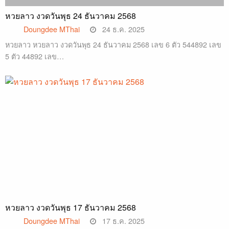
หวยลาว งวดวันพุธ 24 ธันวาคม 2568
Doungdee MThai
24 ธ.ค. 2025
หวยลาว หวยลาว งวดวันพุธ 24 ธันวาคม 2568 เลข 6 ตัว 544892 เลข
5 ตัว 44892 เลข…
หวยลาว งวดวันพุธ 17 ธันวาคม 2568
Doungdee MThai
17 ธ.ค. 2025