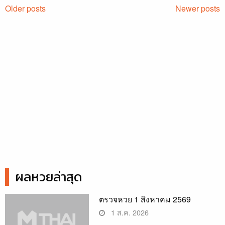
Posts
Older posts
Newer posts
navigation
ผลหวยล่าสุด
ตรวจหวย 1 สิงหาคม 2569
1 ส.ค. 2026