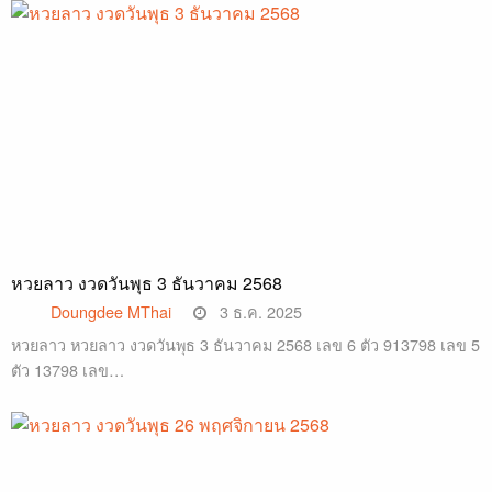
หวยลาว งวดวันพุธ 3 ธันวาคม 2568
Doungdee MThai
3 ธ.ค. 2025
หวยลาว หวยลาว งวดวันพุธ 3 ธันวาคม 2568 เลข 6 ตัว 913798 เลข 5
ตัว 13798 เลข…