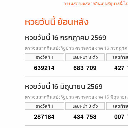
การแสดงผลสลากกินแบ่งรัฐบาลนี้ ไม่
หวยวันนี้ ย้อนหลัง
หวยวันนี้ 16 กรกฎาคม 2569
ตรวจสลากกินแบ่งรัฐบาล ตรวจหวย งวด 16 กรกฎาค
รางวัลที่ 1
เลขหน้า
3 ตัว
เลขท้า
639214
683 709
427 
หวยวันนี้ 16 มิถุนายน 2569
ตรวจสลากกินแบ่งรัฐบาล ตรวจหวย งวด 16 มิถุนายน
รางวัลที่ 1
เลขหน้า
3 ตัว
เลขท้า
287184
434 758
007 