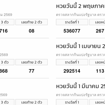
หวยวันนี้ 2 พฤษภา
คม 2569
ตรวจสลากกินแบ่งรัฐบาล ตร
ย
3 ตัว
เลขท้าย
2 ตัว
รางวัลที่ 1
เลขหน
716
08
536077
267
หวยวันนี้ 1 เมษายน 
 2569
ตรวจสลากกินแบ่งรัฐบาล ตรว
ย
3 ตัว
เลขท้าย
2 ตัว
รางวัลที่ 1
เลขหน
868
77
292514
113
หวยวันนี้ 1 มีนาคม 
2569
ตรวจสลากกินแบ่งรัฐบาล ตรว
ย
3 ตัว
เลขท้าย
2 ตัว
รางวัลที่ 1
เลขหน