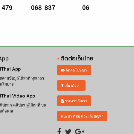
 479
068 837
06
App
ติดต่อเอ็มไทย
Thai App
ติดต่อโฆษณา
ิดตามข้อมูลได้ทุกที่ ทุกเวลา
นโมบาย
เกี่ยวกับเรา
Thai Video App
ร่วมงานกับเรา
ลิปตลก คลิปฮา ดูได้ทุกที่ บน
ือถือคุณ
แนะนำ ติชม และแจ้งปัญหา