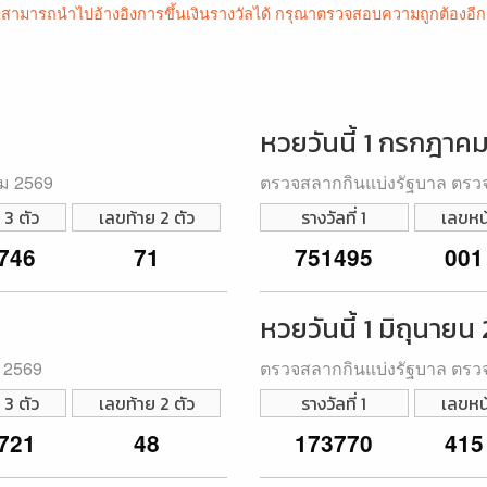
สามารถนำไปอ้างอิงการขึ้นเงินรางวัลได้ กรุณาตรวจสอบความถูกต้องอีกคร
หวยวันนี้ 1 กรกฎาค
ม 2569
ตรวจสลากกินแบ่งรัฐบาล ตรว
ย
3 ตัว
เลขท้าย
2 ตัว
รางวัลที่ 1
เลขหน
746
71
751495
001
หวยวันนี้ 1 มิถุนายน
 2569
ตรวจสลากกินแบ่งรัฐบาล ตรวจ
ย
3 ตัว
เลขท้าย
2 ตัว
รางวัลที่ 1
เลขหน
721
48
173770
415