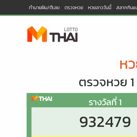
Skip
ทำนายฝัน/ตีเลข
ตรวจหวย
หวยลาววันนี้
สลากกินแบ
to
content
หวย
ตรวจหวย 1
รางวัลที่ 1
932479