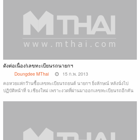
ดังต่อเนื่อง!เลขทะเบียนรถนายกฯ
Doungdee MThai
15 ก.พ. 2013
คอหวยแห่กว๊านซื้อเลขทะเบียนรถยนต์ นายกฯ ยิ่งลักษณ์ หลังนั่งไป
ปฏิบัติหน้าที่ จ.เชียงใหม่ เพราะงวดที่ผ่านมาออกเลขทะเบียนรถอีกคัน
…