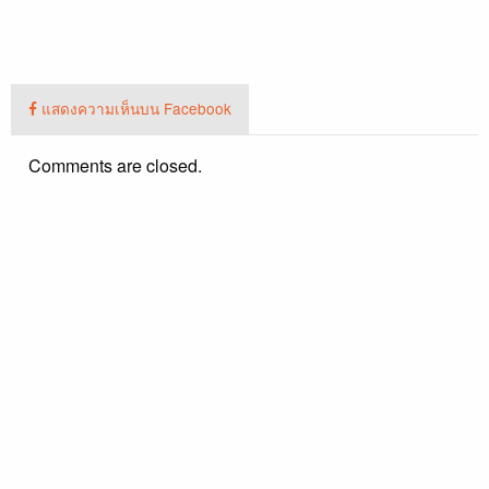
แสดงความเห็นบน Facebook
Comments are closed.