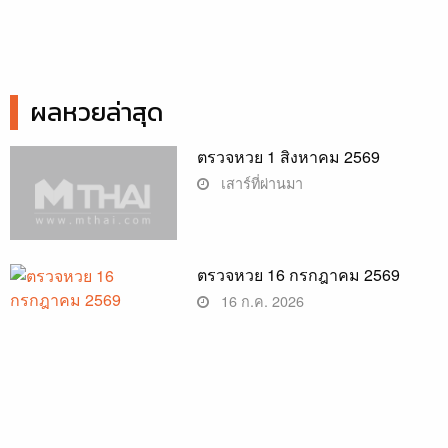
ผลหวยล่าสุด
ตรวจหวย 1 สิงหาคม 2569
เสาร์ที่ผ่านมา
ตรวจหวย 16 กรกฎาคม 2569
16 ก.ค. 2026