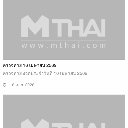
ตรวจหวย 16 เมษายน 2569
ตรวจหวย งวดประจำวันที่ 16 เมษายน 2569
16 เม.ย. 2026