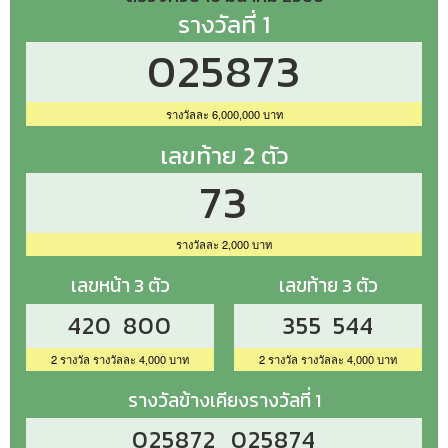
รางวัลที่ 1
025873
รางวัลละ 6,000,000 บาท
เลขท้าย 2 ตัว
73
รางวัลละ 2,000 บาท
เลขหน้า 3 ตัว
เลขท้าย 3 ตัว
420 800
355 544
2 รางวัล รางวัลละ 4,000 บาท
2 รางวัล รางวัลละ 4,000 บาท
รางวัลข้างเคียงรางวัลที่ 1
025872 025874