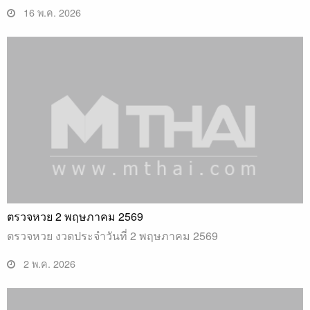
16 พ.ค. 2026
ตรวจหวย 2 พฤษภาคม 2569
ตรวจหวย งวดประจำวันที่ 2 พฤษภาคม 2569
2 พ.ค. 2026