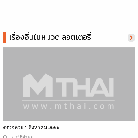
เรื่องอื่นในหมวด ลอตเตอรี่
ตรวจหวย 1 สิงหาคม 2569
เสาร์ที่ผ่านมา