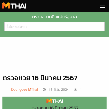
Skip
to
content
ตรวจสลากกินแบ่งรัฐบาล
ตรวจหวย 16 มีนาคม 2567
Doungdee MThai
16 มี.ค. 2024
1
ตรวจหวย 16 มีนาคม 2567