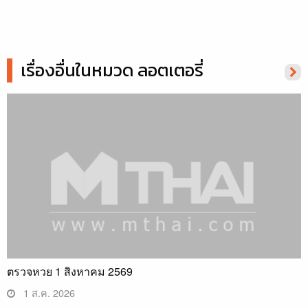
เรื่องอื่นในหมวด ลอตเตอรี่
ตรวจหวย 1 สิงหาคม 2569
1 ส.ค. 2026