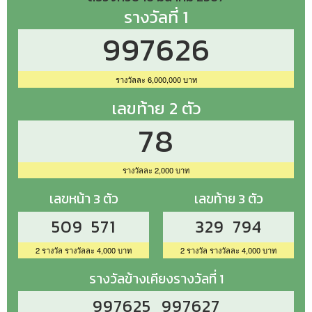
รางวัลที่ 1
997626
รางวัลละ 6,000,000 บาท
เลขท้าย 2 ตัว
78
รางวัลละ 2,000 บาท
เลขหน้า 3 ตัว
เลขท้าย 3 ตัว
509 571
329 794
2 รางวัล รางวัลละ 4,000 บาท
2 รางวัล รางวัลละ 4,000 บาท
รางวัลข้างเคียงรางวัลที่ 1
997625 997627