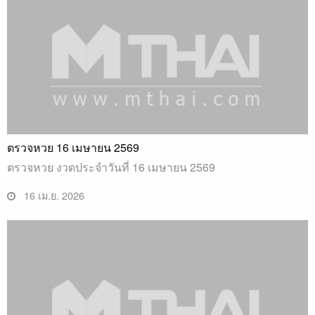
ตรวจหวย 16 เมษายน 2569
ตรวจหวย งวดประจำวันที่ 16 เมษายน 2569
16 เม.ย. 2026