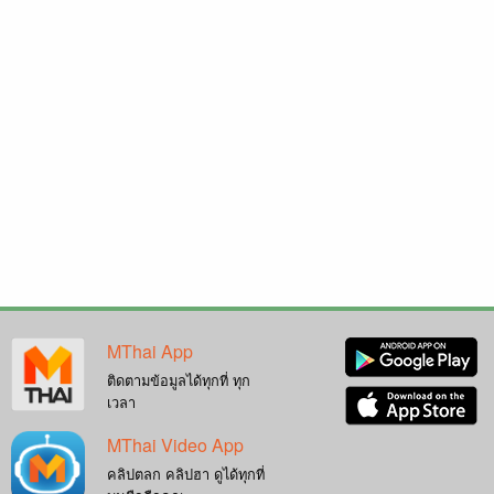
MThai App
ติดตามข้อมูลได้ทุกที่ ทุก
เวลา
MThai Video App
คลิปตลก คลิปฮา ดูได้ทุกที่