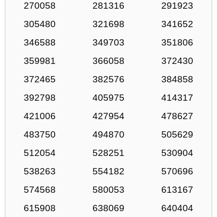
270058
281316
291923
305480
321698
341652
346588
349703
351806
359981
366058
372430
372465
382576
384858
392798
405975
414317
421006
427954
478627
483750
494870
505629
512054
528251
530904
538263
554182
570696
574568
580053
613167
615908
638069
640404