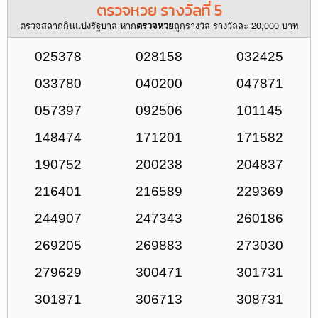
ตรวจหวย รางวัลที่ 5
ตรวจสลากกินแบ่งรัฐบาล หาก
ถูกรางวัล รางวัลละ 20,000 บาท
ตรวจหวย
025378
028158
032425
033780
040200
047871
057397
092506
101145
148474
171201
171582
190752
200238
204837
216401
216589
229369
244907
247343
260186
269205
269883
273030
279629
300471
301731
301871
306713
308731