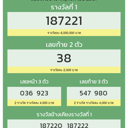
รางวัลที่ 1
187221
รางวัลละ 6,000,000 บาท
เลขท้าย 2 ตัว
38
รางวัลละ 2,000 บาท
เลขหน้า 3 ตัว
เลขท้าย 3 ตัว
036 923
547 980
2 รางวัล รางวัลละ 4,000 บาท
2 รางวัล รางวัลละ 4,000 บาท
รางวัลข้างเคียงรางวัลที่ 1
187220 187222