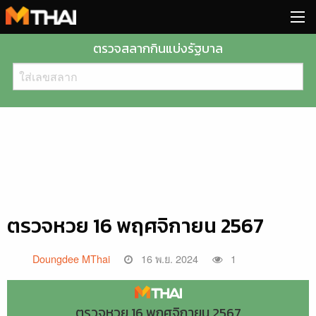
Skip
to
content
ตรวจสลากกินแบ่งรัฐบาล
ตรวจหวย 16 พฤศจิกายน 2567
Doungdee MThai
16 พ.ย. 2024
1
ตรวจหวย 16 พฤศจิกายน 2567