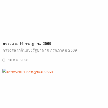
ตรวจหวย 16 กรกฎาคม 2569
ตรวจสลากกินแบ่งรัฐบาล 16 กรกฎาคม 2569
16 ก.ค. 2026