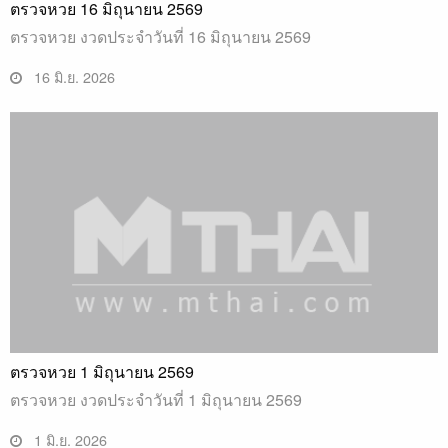
ตรวจหวย 16 มิถุนายน 2569
ตรวจหวย งวดประจำวันที่ 16 มิถุนายน 2569
16 มิ.ย. 2026
ตรวจหวย 1 มิถุนายน 2569
ตรวจหวย งวดประจำวันที่ 1 มิถุนายน 2569
1 มิ.ย. 2026