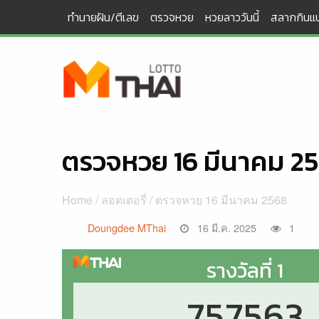
Skip
ทำนายฝัน/ตีเลข
ตรวจหวย
หวยลาววันนี้
สลากกินแบ
to
content
ตรวจหวย 16 มีนาคม 2
Home
/
ลอตเตอรี่
/ ตรวจหวย 16 มีนาคม 2568
Doungdee MThai
16 มี.ค. 2025
1
รางวัลที่ 1
757563