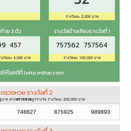
รางวัลละ 2,000 บาท
ท้าย 3 ตัว
รางวัลข้างเคียงรางวัลที่ 1
09 457
757562 757564
รางวัลละ 4,000 บาท
รางวัลละ 100,000 บาท
ห้โชคดีที่ lotto.mthai.com
ตรวจหวย รางวัลที่ 2
ัฐบาล หาก
ถูกรางวัล รางวัลละ 200,000 บาท
ตรวจหวย
748827
875925
989893
ตรวจหวย รางวัลที่ 3