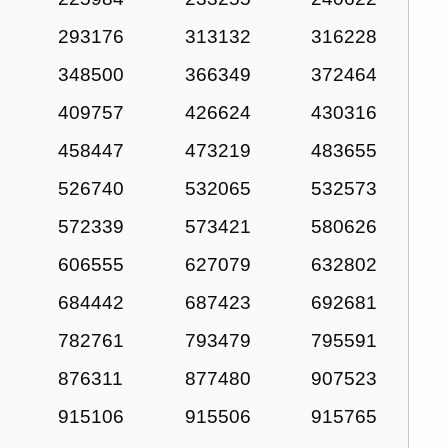
293176
313132
316228
348500
366349
372464
409757
426624
430316
458447
473219
483655
526740
532065
532573
572339
573421
580626
606555
627079
632802
684442
687423
692681
782761
793479
795591
876311
877480
907523
915106
915506
915765