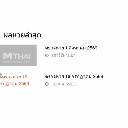
ผลหวยล่าสุด
ตรวจหวย 1 สิงหาคม 2569
เสาร์ที่ผ่านมา
ตรวจหวย 16 กรกฎาคม 2569
16 ก.ค. 2026