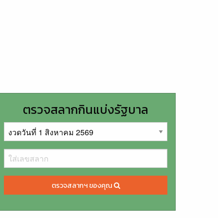
ตรวจสลากกินแบ่งรัฐบาล
ตรวจสลากฯ ของคุณ