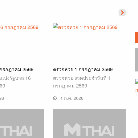
 กรกฎาคม 2569
ตรวจหวย 1 กรกฎาคม 2569
แบ่งรัฐบาล 16
ตรวจหวย งวดประจำวันที่ 1
69
กรกฎาคม 2569
26
1 ก.ค. 2026