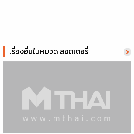
เรื่องอื่นในหมวด ลอตเตอรี่