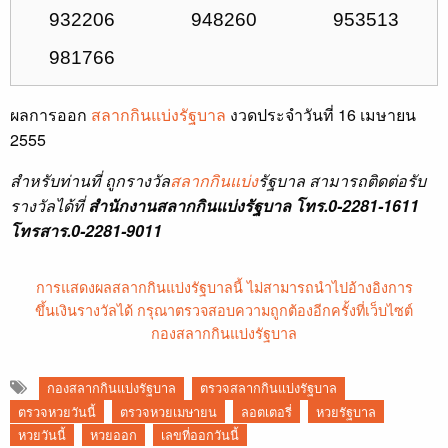
932206
948260
953513
981766
ผลการออก
สลากกินแบ่งรัฐบาล
งวดประจำวันที่ 16 เมษายน
2555
สำหรับท่านที่ ถูกรางวัล
สลากกินแบ่ง
รัฐบาล สามารถติดต่อรับ
รางวัลได้ที่
สำนักงานสลากกินแบ่งรัฐบาล โทร.0-2281-1611
โทรสาร.0-2281-9011
การแสดงผลสลากกินแบ่งรัฐบาลนี้ ไม่สามารถนำไปอ้างอิงการ
ขึ้นเงินรางวัลได้ กรุณาตรวจสอบความถูกต้องอีกครั้งที่เว็บไซต์
กองสลากกินแบ่งรัฐบาล
กองสลากกินแบ่งรัฐบาล
ตรวจสลากกินแบ่งรัฐบาล
ตรวจหวยวันนี้
ตรวจหวยเมษายน
ลอตเตอรี่
หวยรัฐบาล
หวยวันนี้
หวยออก
เลขที่ออกวันนี้