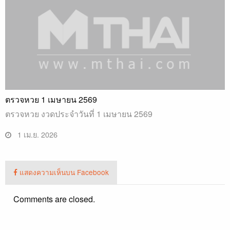
ตรวจหวย 1 เมษายน 2569
ตรวจหวย งวดประจำวันที่ 1 เมษายน 2569
1 เม.ย. 2026
แสดงความเห็นบน Facebook
Comments are closed.