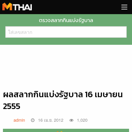
Skip
to
content
ตรวจสลากกินแบ่งรัฐบาล
ผลสลากกินแบ่งรัฐบาล 16 เมษายน
2555
admin
16 เม.ย. 2012
1,020