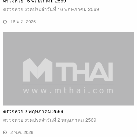
ตรวจหวย 16 พฤษภาคม 2569
ตรวจหวย งวดประจำวันที่ 16 พฤษภาคม 2569
16 พ.ค. 2026
ตรวจหวย 2 พฤษภาคม 2569
ตรวจหวย งวดประจำวันที่ 2 พฤษภาคม 2569
2 พ.ค. 2026