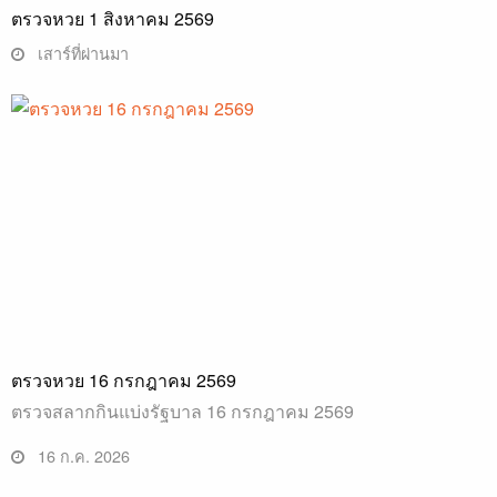
ตรวจหวย 1 สิงหาคม 2569
เสาร์ที่ผ่านมา
ตรวจหวย 16 กรกฎาคม 2569
ตรวจสลากกินแบ่งรัฐบาล 16 กรกฎาคม 2569
16 ก.ค. 2026