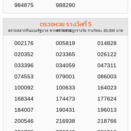
984875
988290
ตรวจหวย รางวัลที่ 5
ตรวจสลากกินแบ่งรัฐบาล หาก
ถูกรางวัล รางวัลละ 20,000 บาท
ตรวจหวย
002176
005819
014828
020352
023365
026122
033396
034059
047311
074553
079001
086003
100092
100633
164023
168344
174473
177624
184007
190431
196013
200546
216938
218766