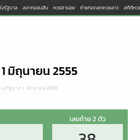
่งรัฐบาล
สลากออมสิน
หวยฮานอย
ถ่ายทอดสดหวยลาว
สถิติหวย
1 มิถุนายน 2555
บ่งรัฐบาล 1 มิถุนายน 2555
เลขท้าย 2 ตัว
38