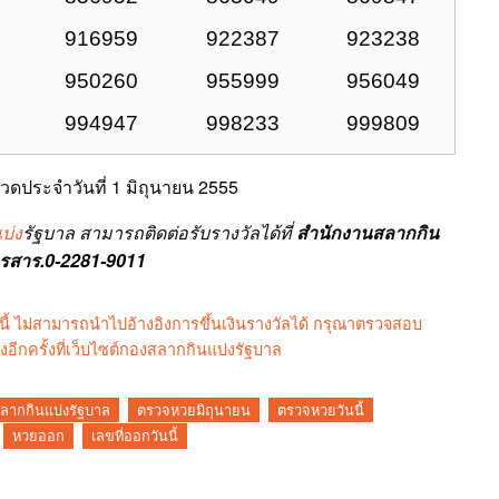
916959
922387
923238
950260
955999
956049
994947
998233
999809
วดประจำวันที่ 1 มิถุนายน 2555
บ่ง
รัฐบาล สามารถติดต่อรับรางวัลได้ที่
สำนักงานสลากกิน
ทรสาร.0-2281-9011
้ ไม่สามารถนำไปอ้างอิงการขึ้นเงินรางวัลได้ กรุณาตรวจสอบ
อีกครั้งที่เว็บไซต์กองสลากกินแบ่งรัฐบาล
ลากกินแบ่งรัฐบาล
ตรวจหวยมิถุนายน
ตรวจหวยวันนี้
หวยออก
เลขที่ออกวันนี้