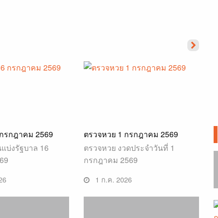
 กรกฎาคม 2569
ตรวจหวย 1 กรกฎาคม 2569
แบ่งรัฐบาล 16
ตรวจหวย งวดประจำวันที่ 1
69
กรกฎาคม 2569
26
1 ก.ค. 2026