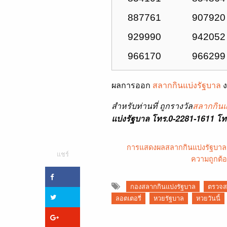
887761
907920
929990
942052
966170
966299
ผลการออก
สลากกินแบ่งรัฐบาล
ง
สำหรับท่านที่ ถูกรางวัล
สลากกินแ
แบ่งรัฐบาล โทร.0-2281-1611 โ
การแสดงผลสลากกินแบ่งรัฐบาลนี
แชร์
ความถูกต้อง
กองสลากกินแบ่งรัฐบาล
ตรวจส
ลอตเตอรี่
หวยรัฐบาล
หวยวันนี้