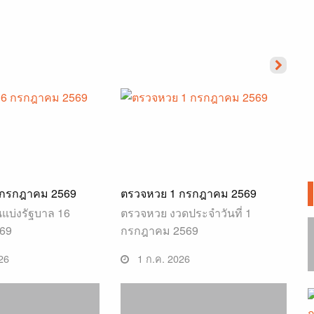
 กรกฎาคม 2569
ตรวจหวย 1 กรกฎาคม 2569
แบ่งรัฐบาล 16
ตรวจหวย งวดประจำวันที่ 1
69
กรกฎาคม 2569
26
1 ก.ค. 2026