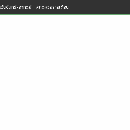
วันจันทร์-อาทิตย์
สถิติหวยรายเดือน