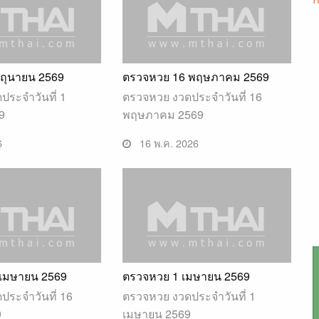
ิถุนายน 2569
ตรวจหวย 16 พฤษภาคม 2569
ระจำวันที่ 1
ตรวจหวย งวดประจำวันที่ 16
9
พฤษภาคม 2569
6
16 พ.ค. 2026
เมษายน 2569
ตรวจหวย 1 เมษายน 2569
ระจำวันที่ 16
ตรวจหวย งวดประจำวันที่ 1
9
เมษายน 2569