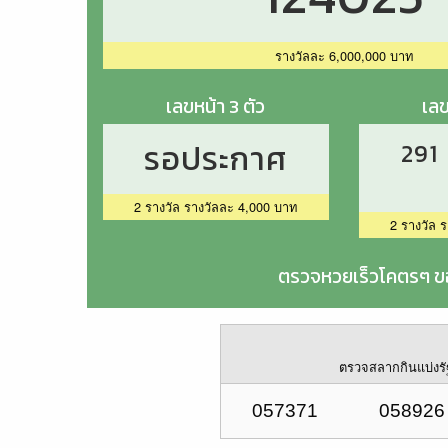
รางวัลละ 6,000,000 บาท
เลขหน้า 3 ตัว
เลข
รอประกาศ
291
2 รางวัล รางวัลละ 4,000 บาท
2 รางวัล 
ตรวจหวยเร็วโคตรๆ ขอใ
ตรวจสลากกินแบ่งร
057371
058926