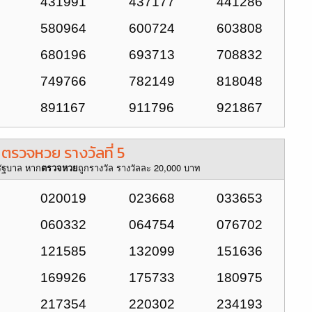
431991
437177
441286
580964
600724
603808
680196
693713
708832
749766
782149
818048
891167
911796
921867
ตรวจหวย รางวัลที่ 5
ัฐบาล หาก
ถูกรางวัล รางวัลละ 20,000 บาท
ตรวจหวย
020019
023668
033653
060332
064754
076702
121585
132099
151636
169926
175733
180975
217354
220302
234193