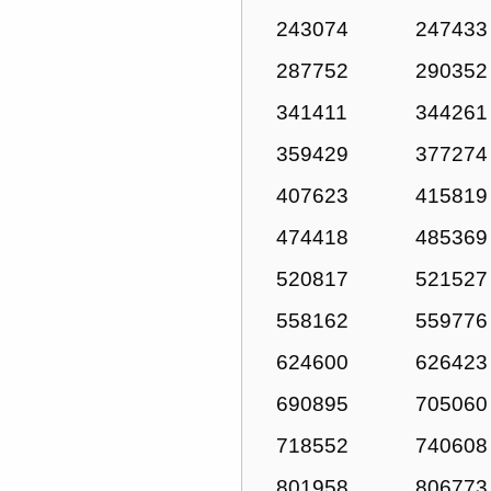
243074
247433
287752
290352
341411
344261
359429
377274
407623
415819
474418
485369
520817
521527
558162
559776
624600
626423
690895
705060
718552
740608
801958
806773