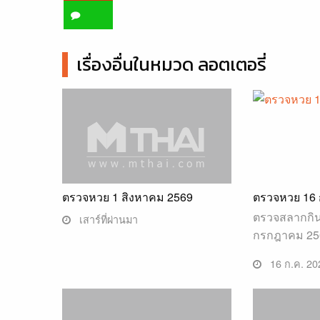
เรื่องอื่นในหมวด ลอตเตอรี่
ตรวจหวย 1 สิงหาคม 2569
ตรวจหวย 16
ตรวจสลากกิน
เสาร์ที่ผ่านมา
กรกฎาคม 25
16 ก.ค. 20