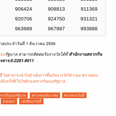
906424
908813
911369
920706
924750
931321
963989
967887
993888
วดประจำวันที่ 1 ธันวาคม 2556
บ่ง
รัฐบาล สามารถติดต่อรับรางวัลได้ที่
สำนักงานสลากกิน
ทรสาร.0-2281-9011
้ ไม่สามารถนำไปอ้างอิงการขึ้นเงินรางวัลได้ กรุณาตรวจสอบ
อีกครั้งที่เว็บไซต์กองสลากกินแบ่งรัฐบาล
ลากกินแบ่งรัฐบาล
ตรวจหวยธันวาคม
ตรวจหวยวันนี้
หวยออก
เลขที่ออกวันนี้