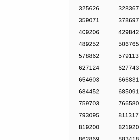
325626
328367
359071
378697
409206
429842
489252
506765
578862
579113
627124
627743
654603
666831
684452
685091
759703
766580
793095
811317
819200
821920
862869
883418