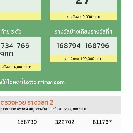
รางวัลละ 2,000 บาท
ท้าย 3 ตัว
รางวัลข้างเคียงรางวัลที่ 1
 734 766
168794 168796
980
รางวัลละ 100,000 บาท
รางวัลละ 4,000 บาท
ห้โชคดีที่ lotto.mthai.com
ตรวจหวย รางวัลที่ 2
ัฐบาล หาก
ถูกรางวัล รางวัลละ 200,000 บาท
ตรวจหวย
158730
322702
811767