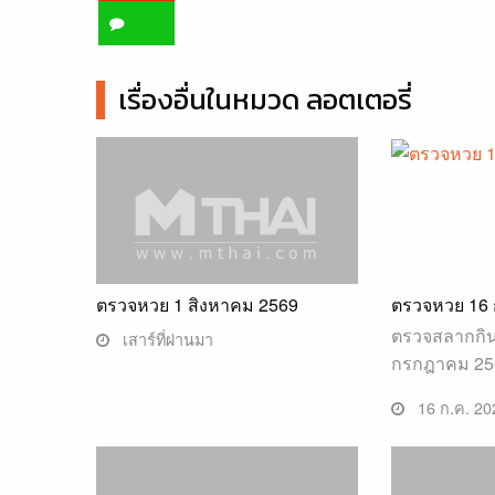
เรื่องอื่นในหมวด ลอตเตอรี่
ตรวจหวย 1 สิงหาคม 2569
ตรวจหวย 16
ตรวจสลากกิน
เสาร์ที่ผ่านมา
กรกฎาคม 25
16 ก.ค. 20