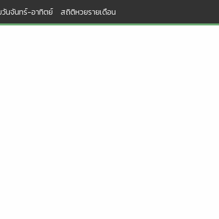
วันจันทร์-อาทิตย์
สถิติหวยรายเดือน