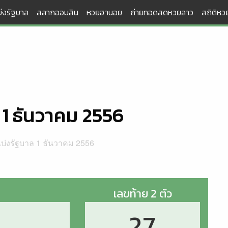
่งรัฐบาล
สลากออมสิน
หวยฮานอย
ถ่ายทอดสดหวยลาว
สถิติหวย
1 ธันวาคม 2556
บ่งรัฐบาล 1 ธันวาคม 2556
เลขท้าย 2 ตัว
27