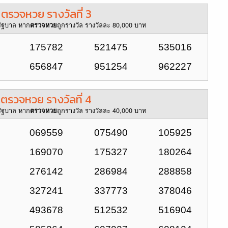
ตรวจหวย รางวัลที่ 3
ัฐบาล หาก
ถูกรางวัล รางวัลละ 80,000 บาท
ตรวจหวย
175782
521475
535016
656847
951254
962227
ตรวจหวย รางวัลที่ 4
ัฐบาล หาก
ถูกรางวัล รางวัลละ 40,000 บาท
ตรวจหวย
069559
075490
105925
169070
175327
180264
276142
286984
288858
327241
337773
378046
493678
512532
516904