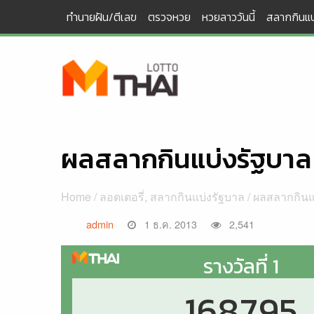
Skip
ทำนายฝัน/ตีเลข
ตรวจหวย
หวยลาววันนี้
สลากกินแบ
to
content
ผลสลากกินแบ่งรัฐบาล 
Home
/
ลอตเตอรี่
,
สลากกินแบ่งรัฐบาล
/ ผลสลากกินแ
admin
1 ธ.ค. 2013
2,541
รางวัลที่ 1
168795