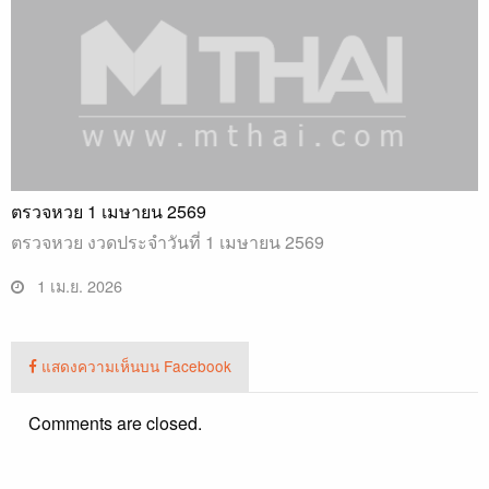
ตรวจหวย 1 เมษายน 2569
ตรวจหวย งวดประจำวันที่ 1 เมษายน 2569
1 เม.ย. 2026
แสดงความเห็นบน Facebook
Comments are closed.