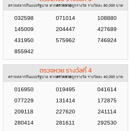
ตรวจสลากกินแบ่งรัฐบาล หาก
ถูกรางวัล รางวัลละ 80,000 บาท
ตรวจหวย
032598
071014
108880
145009
204447
427689
431950
575962
746924
855942
ตรวจหวย รางวัลที่ 4
ตรวจสลากกินแบ่งรัฐบาล หาก
ถูกรางวัล รางวัลละ 40,000 บาท
ตรวจหวย
016950
019495
041614
077229
131414
172875
209118
227620
241114
280414
281611
292530