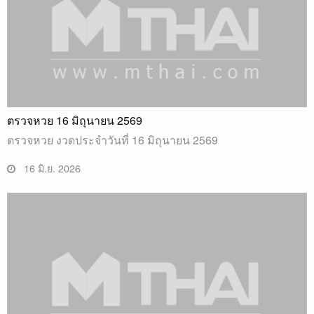
ตรวจหวย 16 มิถุนายน 2569
ตรวจหวย งวดประจำวันที่ 16 มิถุนายน 2569
16 มิ.ย. 2026