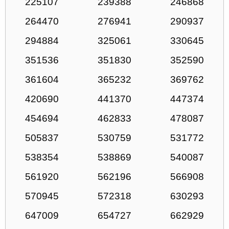
225107
239388
246868
264470
276941
290937
294884
325061
330645
351536
351830
352590
361604
365232
369762
420690
441370
447374
454694
462833
478087
505837
530759
531772
538354
538869
540087
561920
562196
566908
570945
572318
630293
647009
654727
662929