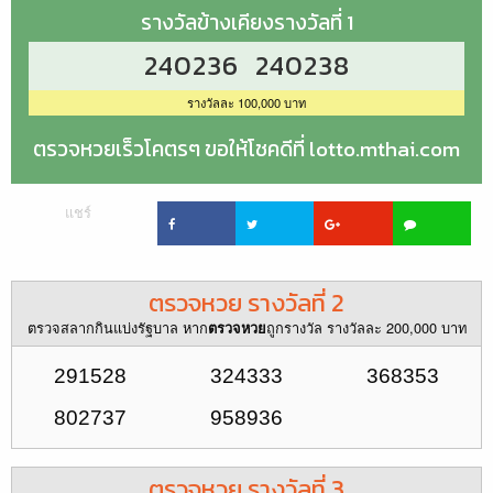
รางวัลข้างเคียงรางวัลที่ 1
240236 240238
รางวัลละ 100,000 บาท
ตรวจหวยเร็วโคตรๆ ขอให้โชคดีที่ lotto.mthai.com
แชร์
ตรวจหวย รางวัลที่ 2
ตรวจสลากกินแบ่งรัฐบาล หาก
ถูกรางวัล รางวัลละ 200,000 บาท
ตรวจหวย
291528
324333
368353
802737
958936
ตรวจหวย รางวัลที่ 3