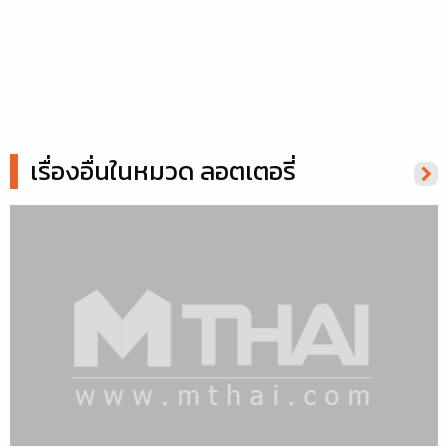
เรื่องอื่นในหมวด ลอตเตอรี่