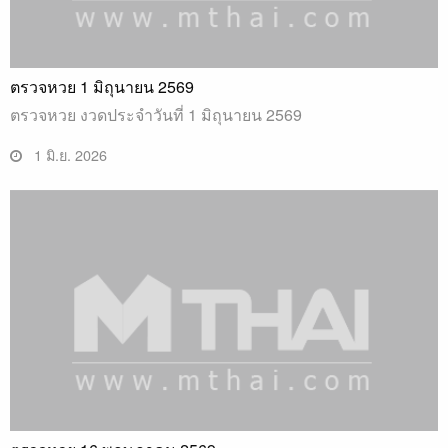
ตรวจหวย 1 มิถุนายน 2569
ตรวจหวย งวดประจำวันที่ 1 มิถุนายน 2569
1 มิ.ย. 2026