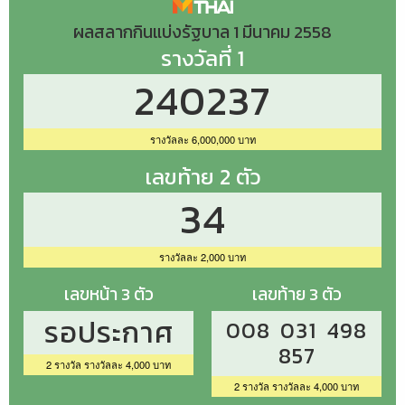
ผลสลากกินแบ่งรัฐบาล 1 มีนาคม 2558
รางวัลที่ 1
240237
รางวัลละ 6,000,000 บาท
เลขท้าย 2 ตัว
34
รางวัลละ 2,000 บาท
เลขหน้า 3 ตัว
เลขท้าย 3 ตัว
รอประกาศ
008 031 498
857
2 รางวัล รางวัลละ 4,000 บาท
2 รางวัล รางวัลละ 4,000 บาท