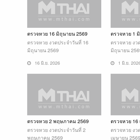
ตรวจหวย 16 มิถุนายน 2569
ตรวจหวย 1 ม
ตรวจหวย งวดประจำวันที่ 16
ตรวจหวย งวดป
มิถุนายน 2569
มิถุนายน 256
16 มิ.ย. 2026
1 มิ.ย. 202
ตรวจหวย 2 พฤษภาคม 2569
ตรวจหวย 16 
ตรวจหวย งวดประจำวันที่ 2
ตรวจหวย งวดป
พฤษภาคม 2569
เมษายน 256