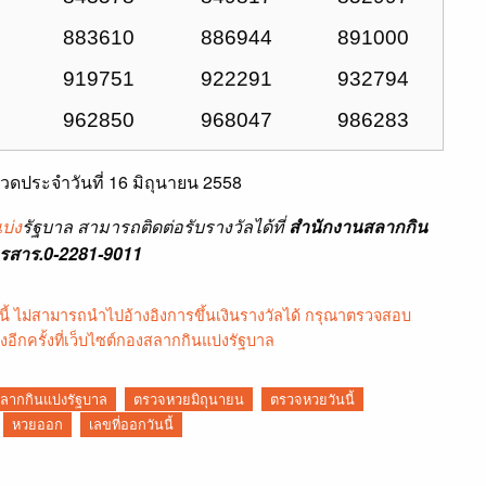
883610
886944
891000
919751
922291
932794
962850
968047
986283
วดประจำวันที่ 16 มิถุนายน 2558
บ่ง
รัฐบาล สามารถติดต่อรับรางวัลได้ที่
สำนักงานสลากกิน
ทรสาร.0-2281-9011
้ ไม่สามารถนำไปอ้างอิงการขึ้นเงินรางวัลได้ กรุณาตรวจสอบ
อีกครั้งที่เว็บไซต์กองสลากกินแบ่งรัฐบาล
ลากกินแบ่งรัฐบาล
ตรวจหวยมิถุนายน
ตรวจหวยวันนี้
หวยออก
เลขที่ออกวันนี้