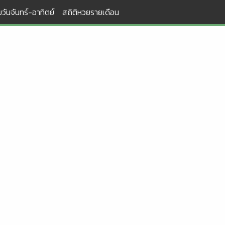
วันจันทร์-อาทิตย์
สถิติหวยรายเดือน