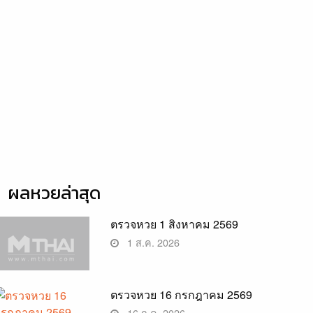
ผลหวยล่าสุด
ตรวจหวย 1 สิงหาคม 2569
1 ส.ค. 2026
ตรวจหวย 16 กรกฎาคม 2569
16 ก.ค. 2026