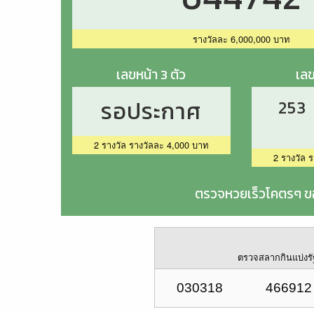
รางวัลละ 6,000,000 บาท
เลขหน้า 3 ตัว
เลข
รอประกาศ
253
2 รางวัล รางวัลละ 4,000 บาท
2 รางวัล 
ตรวจหวยเร็วโคตรๆ ขอใ
ตรวจสลากกินแบ่งร
030318
466912