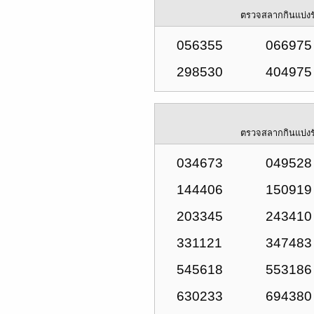
ตรวจสลากกินแบ่งร
056355
066975
298530
404975
ตรวจสลากกินแบ่งร
034673
049528
144406
150919
203345
243410
331121
347483
545618
553186
630233
694380