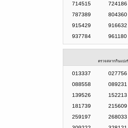
714515
724186
787389
804360
915429
916632
937784
961180
ตรวจสลากกินแบ่งร
013337
027756
088558
089231
139526
152213
181739
215609
259197
268033
309222
328121