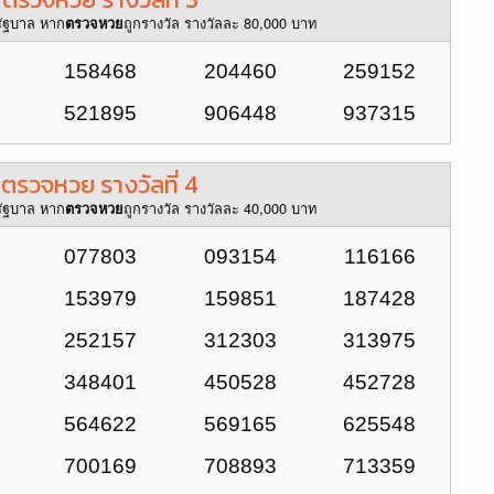
ัฐบาล หาก
ถูกรางวัล รางวัลละ 80,000 บาท
ตรวจหวย
158468
204460
259152
521895
906448
937315
ตรวจหวย รางวัลที่ 4
ัฐบาล หาก
ถูกรางวัล รางวัลละ 40,000 บาท
ตรวจหวย
077803
093154
116166
153979
159851
187428
252157
312303
313975
348401
450528
452728
564622
569165
625548
700169
708893
713359