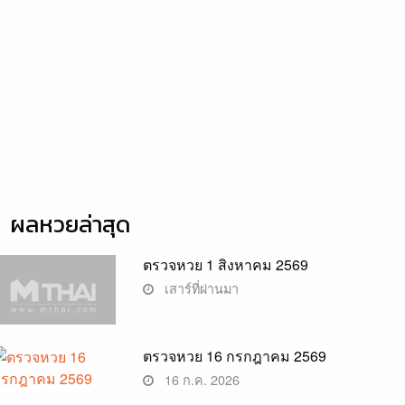
ผลหวยล่าสุด
ตรวจหวย 1 สิงหาคม 2569
เสาร์ที่ผ่านมา
ตรวจหวย 16 กรกฎาคม 2569
16 ก.ค. 2026