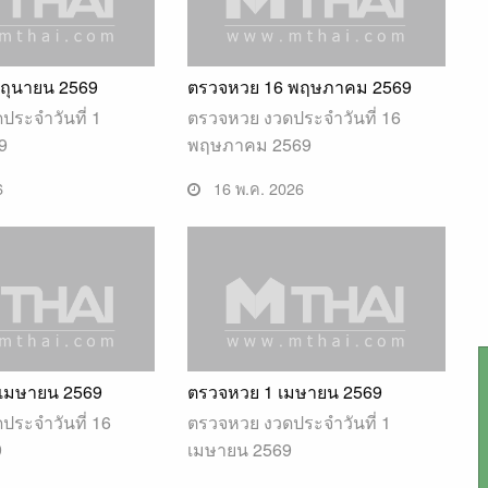
ิถุนายน 2569
ตรวจหวย 16 พฤษภาคม 2569
ระจำวันที่ 1
ตรวจหวย งวดประจำวันที่ 16
9
พฤษภาคม 2569
6
16 พ.ค. 2026
เมษายน 2569
ตรวจหวย 1 เมษายน 2569
ระจำวันที่ 16
ตรวจหวย งวดประจำวันที่ 1
9
เมษายน 2569