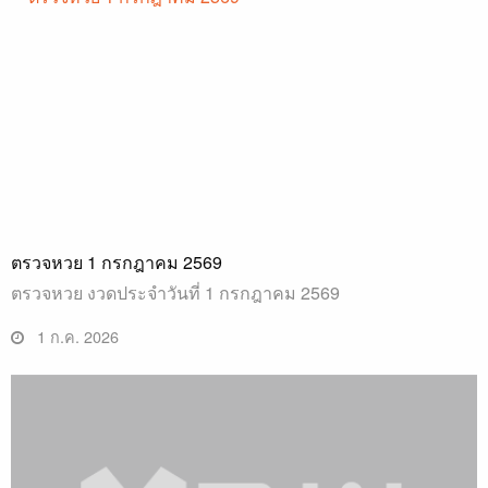
ตรวจหวย 1 กรกฎาคม 2569
ตรวจหวย งวดประจำวันที่ 1 กรกฎาคม 2569
1 ก.ค. 2026