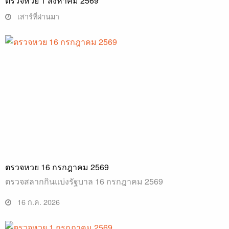
ตรวจหวย 1 สิงหาคม 2569
เสาร์ที่ผ่านมา
ตรวจหวย 16 กรกฎาคม 2569
ตรวจสลากกินแบ่งรัฐบาล 16 กรกฎาคม 2569
16 ก.ค. 2026