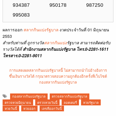
934387
950178
987250
995083
ผลการออก
สลากกินแบ่งรัฐบาล
งวดประจำวันที่ 01 มิถุนายน
2553
สำหรับท่านที่ ถูกรางวัล
สลากกินแบ่ง
รัฐบาล สามารถติดต่อรับ
รางวัลได้ที่
สำนักงานสลากกินแบ่งรัฐบาล โทร.0-2281-1611
โทรสาร.0-2281-9011
การแสดงผลสลากกินแบ่งรัฐบาลนี้ ไม่สามารถนำไปอ้างอิงการ
ขึ้นเงินรางวัลได้ กรุณาตรวจสอบความถูกต้องอีกครั้งที่เว็บไซต์
กองสลากกินแบ่งรัฐบาล
กองสลากกินแบ่งรัฐบาล
ตรวจสลากกินแบ่งรัฐบาล
ตรวจหวยมิถุนายน
ตรวจหวยวันนี้
ลอตเตอรี่
หวยรัฐบาล
หวยวันนี้
หวยออก
เลขที่ออกวันนี้