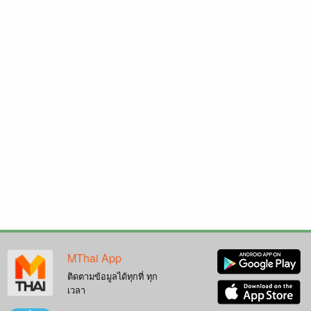
MThai App
ติดตามข้อมูลได้ทุกที่ ทุก
เวลา