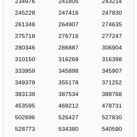
234976
241805
243214
245228
247416
247830
261348
264907
274635
275718
276716
277247
280346
286887
306904
310150
316269
316398
333959
345898
345907
349379
355178
371252
383139
387534
388768
453595
469212
478731
502696
526427
527830
528773
534380
540590