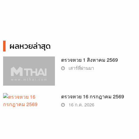
ผลหวยล่าสุด
ตรวจหวย 1 สิงหาคม 2569
เสาร์ที่ผ่านมา
ตรวจหวย 16 กรกฎาคม 2569
16 ก.ค. 2026