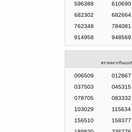
596388
610690
682302
682664
762348
784081
914958
948569
ตรวจสลากกินแบ่งร
006509
012867
037503
045315
078705
083332
103029
115634
156510
158377
189820
236776