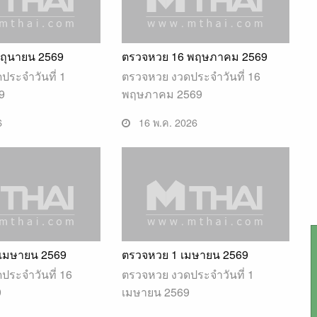
ิถุนายน 2569
ตรวจหวย 16 พฤษภาคม 2569
ระจำวันที่ 1
ตรวจหวย งวดประจำวันที่ 16
9
พฤษภาคม 2569
6
16 พ.ค. 2026
เมษายน 2569
ตรวจหวย 1 เมษายน 2569
ระจำวันที่ 16
ตรวจหวย งวดประจำวันที่ 1
9
เมษายน 2569