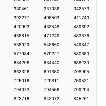
330461
331936
342573
392277
408503
411740
420993
433548
439692
468815
471249
483376
538929
548660
549347
577934
579227
580680
634296
634440
638230
663326
691350
708995
725016
729811
759521
794073
794556
799294
823716
842072
845261