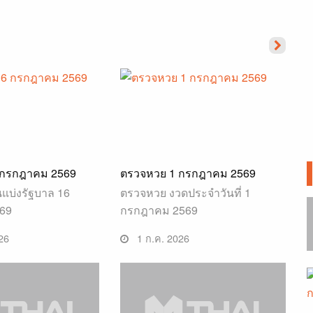
 กรกฎาคม 2569
ตรวจหวย 1 กรกฎาคม 2569
แบ่งรัฐบาล 16
ตรวจหวย งวดประจำวันที่ 1
69
กรกฎาคม 2569
26
1 ก.ค. 2026