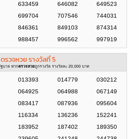
633459
646082
649523
699704
707546
744031
846361
849103
874314
988457
996562
997919
ตรวจหวย รางวัลที่ 5
ัฐบาล หาก
ถูกรางวัล รางวัลละ 20,000 บาท
ตรวจหวย
013393
014779
030212
064925
064988
067149
083417
087936
095604
116334
136236
152241
183952
187402
189350
239605
241248
244738