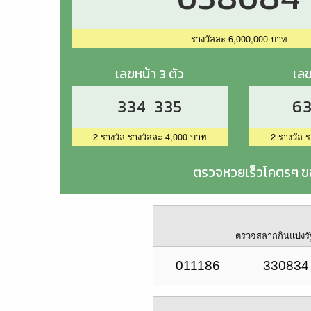
รางวัลละ 6,000,000 บาท
เลขหน้า 3 ตัว
เลข
334 335
6
2 รางวัล รางวัลละ 4,000 บาท
2 รางวัล 
ตรวจหวยเร็วโคตรๆ ขอใ
ตรวจสลากกินแบ่งร
011186
330834