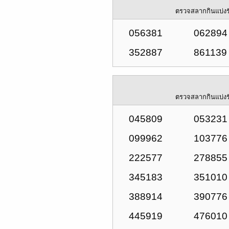
ตรวจสลากกินแบ่งร
056381
062894
352887
861139
ตรวจสลากกินแบ่งร
045809
053231
099962
103776
222577
278855
345183
351010
388914
390776
445919
476010