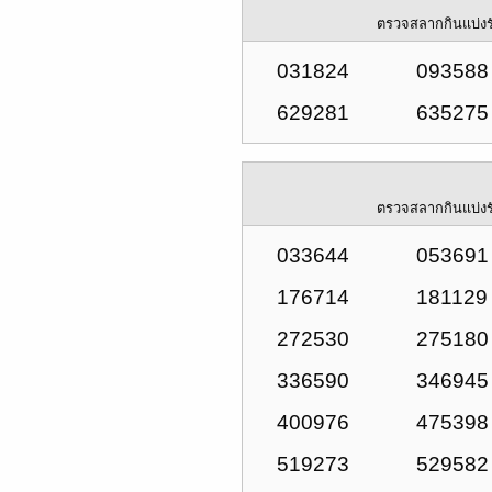
ตรวจสลากกินแบ่งร
031824
093588
629281
635275
ตรวจสลากกินแบ่งร
033644
053691
176714
181129
272530
275180
336590
346945
400976
475398
519273
529582