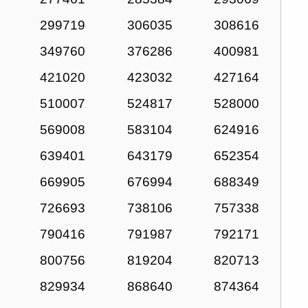
299719
306035
308616
349760
376286
400981
421020
423032
427164
510007
524817
528000
569008
583104
624916
639401
643179
652354
669905
676994
688349
726693
738106
757338
790416
791987
792171
800756
819204
820713
829934
868640
874364