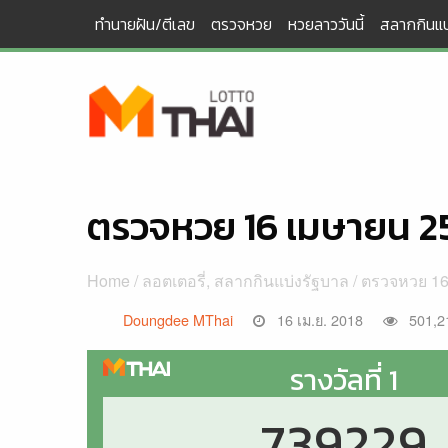
Skip
ทำนายฝัน/ตีเลข
ตรวจหวย
หวยลาววันนี้
สลากกินแบ
to
content
ตรวจหวย 16 เมษายน 2
Home
/
ลอตเตอรี่
,
สลากกินแบ่งรัฐบาล
/ ตรวจหวย 1
Doungdee MThai
16 เม.ย. 2018
501,2
รางวัลที่ 1
739229