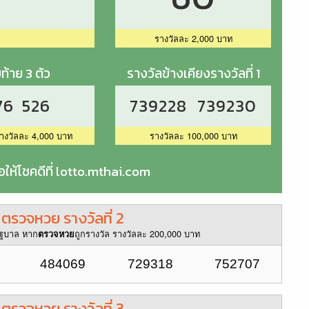
รางวัลละ 2,000 บาท
ท้าย 3 ตัว
รางวัลข้างเคียงรางวัลที่ 1
76 526
739228 739230
รางวัลละ 4,000 บาท
รางวัลละ 100,000 บาท
ห้โชคดีที่ lotto.mthai.com
ตรวจหวย รางวัลที่ 2
ัฐบาล หาก
ถูกรางวัล รางวัลละ 200,000 บาท
ตรวจหวย
484069
729318
752707
ตรวจหวย รางวัลที่ 3