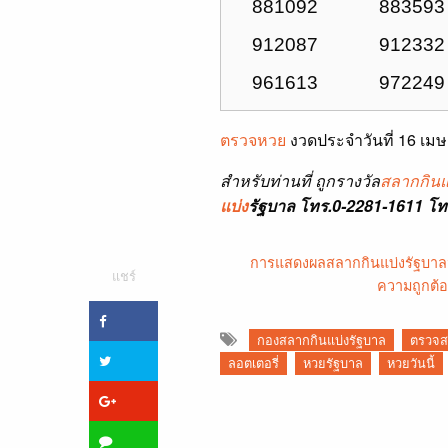
881092
883593
912087
912332
961613
972249
ตรวจหวย
งวดประจำวันที่ 16 เม
สำหรับท่านที่ ถูกรางวัล
สลากกินแ
แบ่ง
รัฐบาล โทร.0-2281-1611 โ
การแสดงผลสลากกินแบ่งรัฐบาลนี
แชร์
ความถูกต้อง
กองสลากกินแบ่งรัฐบาล
ตรวจส
ลอตเตอรี่
หวยรัฐบาล
หวยวันนี้