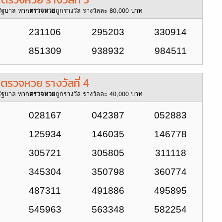
ัฐบาล หาก
ถูกรางวัล รางวัลละ 80,000 บาท
ตรวจหวย
231106
295203
330914
851309
938932
984511
ตรวจหวย รางวัลที่ 4
ัฐบาล หาก
ถูกรางวัล รางวัลละ 40,000 บาท
ตรวจหวย
028167
042387
052883
125934
146035
146778
305721
305805
311118
345304
350798
360774
487311
491886
495895
545963
563348
582254