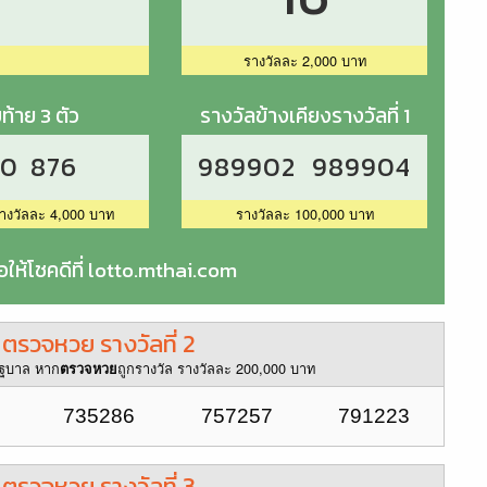
รางวัลละ 2,000 บาท
ท้าย 3 ตัว
รางวัลข้างเคียงรางวัลที่ 1
40 876
989902 989904
รางวัลละ 4,000 บาท
รางวัลละ 100,000 บาท
ห้โชคดีที่ lotto.mthai.com
ตรวจหวย รางวัลที่ 2
ัฐบาล หาก
ถูกรางวัล รางวัลละ 200,000 บาท
ตรวจหวย
735286
757257
791223
ตรวจหวย รางวัลที่ 3