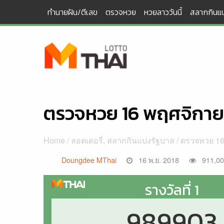
Skip
ทำนายฝัน/ตีเลข
ตรวจหวย
หวยลาววันนี้
สลากกินแบ
to
content
ตรวจหวย 16 พฤศจิกาย
Home
/
ลอตเตอรี่
,
สลากกินแบ่งรัฐบาล
/ ตรวจหวย 1
Doungdee MThai
16 พ.ย. 2018
911,00
รางวัลที่ 1
989903