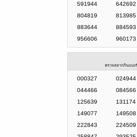
591944
642692
804819
813985
883644
884593
956606
960173
ตรวจสลากกินแบ่งร
000327
024944
044466
084566
125639
131174
149077
149508
222843
224509
258847
293525