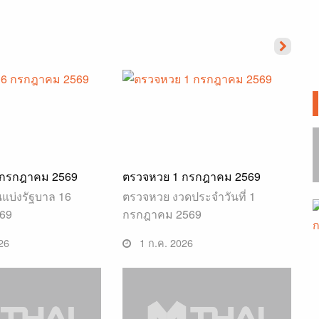
 กรกฎาคม 2569
ตรวจหวย 1 กรกฎาคม 2569
แบ่งรัฐบาล 16
ตรวจหวย งวดประจำวันที่ 1
69
กรกฎาคม 2569
26
1 ก.ค. 2026