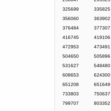
325699
335825
356060
363902
376484
377307
416745
419106
472953
473491
504650
505896
531627
548480
608653
624300
651208
651649
733803
750637
799707
803352