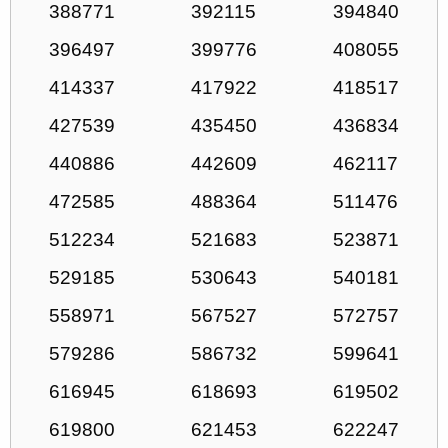
388771
392115
394840
396497
399776
408055
414337
417922
418517
427539
435450
436834
440886
442609
462117
472585
488364
511476
512234
521683
523871
529185
530643
540181
558971
567527
572757
579286
586732
599641
616945
618693
619502
619800
621453
622247