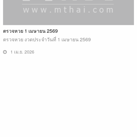
ตรวจหวย 1 เมษายน 2569
ตรวจหวย งวดประจำวันที่ 1 เมษายน 2569
1 เม.ย. 2026