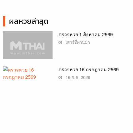
ผลหวยล่าสุด
ตรวจหวย 1 สิงหาคม 2569
เสาร์ที่ผ่านมา
ตรวจหวย 16 กรกฎาคม 2569
16 ก.ค. 2026