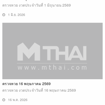
ตรวจหวย งวดประจำวันที่ 1 มิถุนายน 2569
1 มิ.ย. 2026
ตรวจหวย 16 พฤษภาคม 2569
ตรวจหวย งวดประจำวันที่ 16 พฤษภาคม 2569
16 พ.ค. 2026