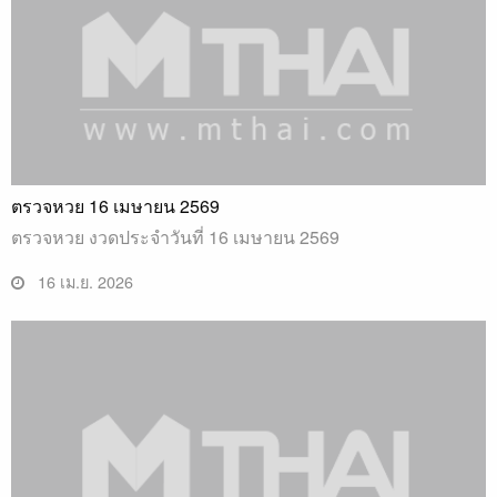
ตรวจหวย 16 เมษายน 2569
ตรวจหวย งวดประจำวันที่ 16 เมษายน 2569
16 เม.ย. 2026