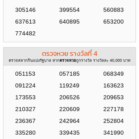
305146
399554
560883
637613
640895
653200
774482
ตรวจหวย รางวัลที่ 4
ตรวจสลากกินแบ่งรัฐบาล หาก
ถูกรางวัล รางวัลละ 40,000 บาท
ตรวจหวย
051153
057185
068349
091224
119249
163623
173553
206526
209653
210327
220609
227178
236367
242964
252804
335280
339435
341990