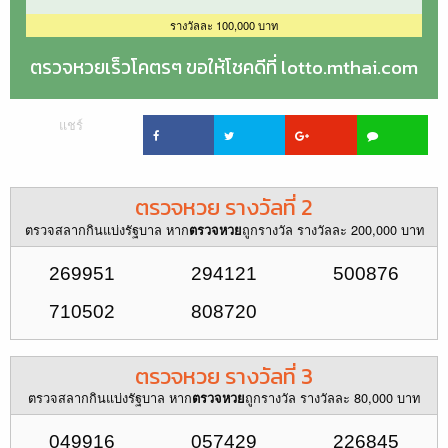
รางวัลละ 100,000 บาท
ตรวจหวยเร็วโคตรๆ ขอให้โชคดีที่ lotto.mthai.com
แชร์
ตรวจหวย รางวัลที่ 2
ตรวจสลากกินแบ่งรัฐบาล หาก
ถูกรางวัล รางวัลละ 200,000 บาท
ตรวจหวย
269951
294121
500876
710502
808720
ตรวจหวย รางวัลที่ 3
ตรวจสลากกินแบ่งรัฐบาล หาก
ถูกรางวัล รางวัลละ 80,000 บาท
ตรวจหวย
049916
057429
226845