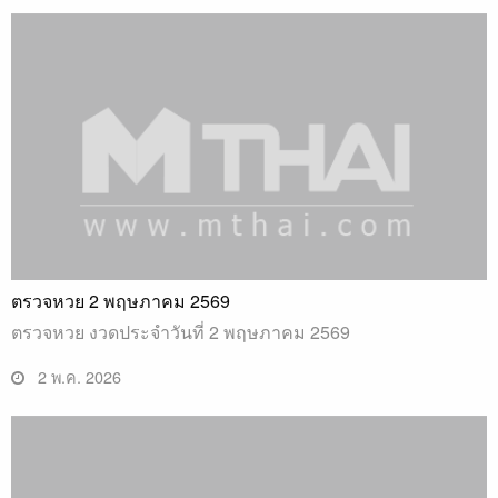
ตรวจหวย 2 พฤษภาคม 2569
ตรวจหวย งวดประจำวันที่ 2 พฤษภาคม 2569
2 พ.ค. 2026