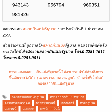
943143
956794
969351
981826
ผลการออก
สลากกินแบ่งรัฐบาล
งวดประจำวันที่ 1 ธันวาคม
2553
สำหรับท่านที่ ถูกรางวัล
สลากกินแบ่ง
รัฐบาล สามารถติดต่อรับ
รางวัลได้ที่
สำนักงานสลากกินแบ่งรัฐบาล โทร.0-2281-1611
โทรสาร.0-2281-9011
การแสดงผลสลากกินแบ่งรัฐบาลนี้ ไม่สามารถนำไปอ้างอิงการ
ขึ้นเงินรางวัลได้ กรุณาตรวจสอบความถูกต้องอีกครั้งที่เว็บไซต์
กองสลากกินแบ่งรัฐบาล
กองสลากกินแบ่งรัฐบาล
ตรวจสลากกินแบ่งรัฐบาล
ตรวจหวยธันวาคม
ตรวจหวยวันนี้
ลอตเตอรี่
หวยรัฐบาล
หวยวันนี้
หวยออก
เลขที่ออกวันนี้