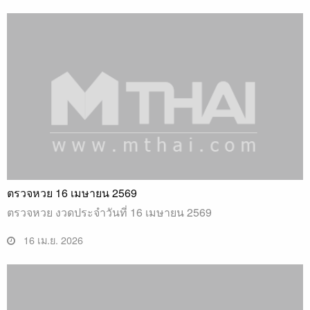
ตรวจหวย 16 เมษายน 2569
ตรวจหวย งวดประจำวันที่ 16 เมษายน 2569
16 เม.ย. 2026