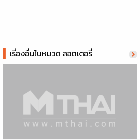
เรื่องอื่นในหมวด ลอตเตอรี่