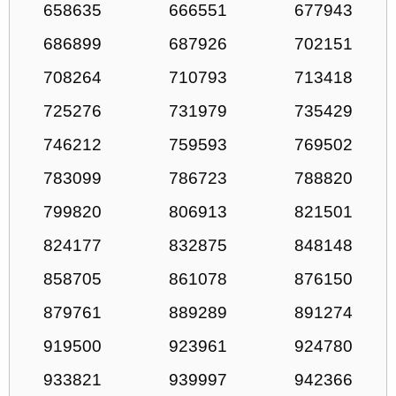
658635
666551
677943
686899
687926
702151
708264
710793
713418
725276
731979
735429
746212
759593
769502
783099
786723
788820
799820
806913
821501
824177
832875
848148
858705
861078
876150
879761
889289
891274
919500
923961
924780
933821
939997
942366