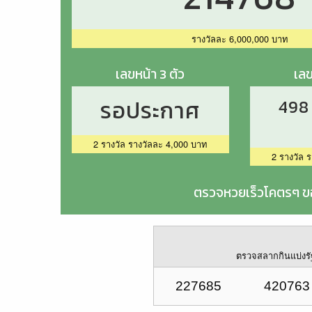
รางวัลละ 6,000,000 บาท
เลขหน้า 3 ตัว
เลข
รอประกาศ
498
2 รางวัล รางวัลละ 4,000 บาท
2 รางวัล 
ตรวจหวยเร็วโคตรๆ ขอใ
ตรวจสลากกินแบ่งร
227685
420763