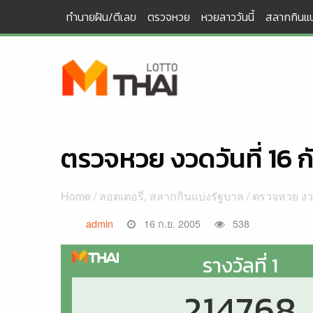
Skip
ทำนายฝัน/ตีเลข
ตรวจหวย
หวยลาววันนี้
สลากกินแบ
to
content
ตรวจหวย งวดวันที่ 16 
Home
/
ลอตเตอรี่
,
สลากกินแบ่งรัฐบาล
/ ตรวจหวย งวด
admin
16 ก.ย. 2005
538
รางวัลที่ 1
214768