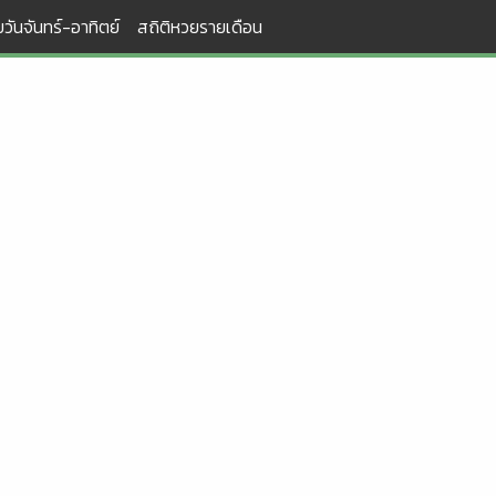
วันจันทร์-อาทิตย์
สถิติหวยรายเดือน