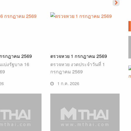
 กรกฎาคม 2569
ตรวจหวย 1 กรกฎาคม 2569
แบ่งรัฐบาล 16
ตรวจหวย งวดประจำวันที่ 1
69
กรกฎาคม 2569
26
1 ก.ค. 2026