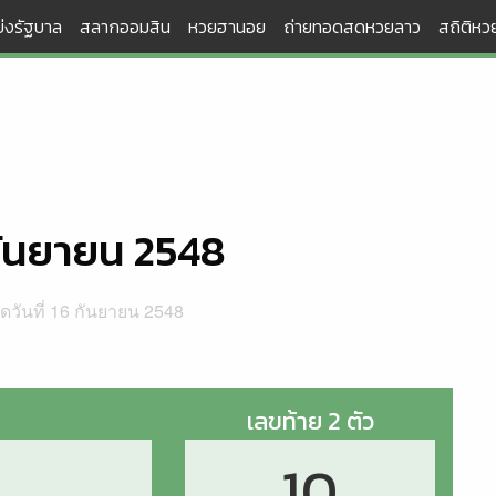
่งรัฐบาล
สลากออมสิน
หวยฮานอย
ถ่ายทอดสดหวยลาว
สถิติหวย
กันยายน 2548
วันที่ 16 กันยายน 2548
เลขท้าย 2 ตัว
10