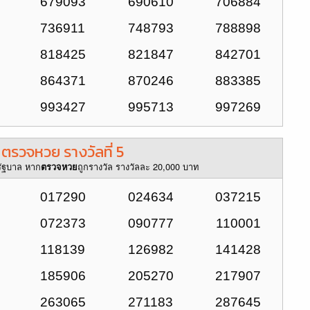
679093
690610
706884
736911
748793
788898
818425
821847
842701
864371
870246
883385
993427
995713
997269
ตรวจหวย รางวัลที่ 5
ัฐบาล หาก
ถูกรางวัล รางวัลละ 20,000 บาท
ตรวจหวย
017290
024634
037215
072373
090777
110001
118139
126982
141428
185906
205270
217907
263065
271183
287645