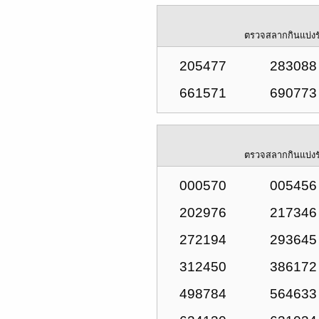
ตรวจสลากกินแบ่งร
205477
283088
661571
690773
ตรวจสลากกินแบ่งร
000570
005456
202976
217346
272194
293645
312450
386172
498784
564633