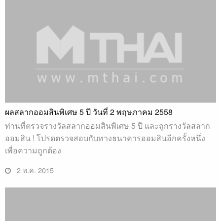
ผลสลากออมสินพิเศษ 5 ปี วันที่ 2 พฤษภาคม 2558
ท่านที่ตรวจรางวัลสลากออมสินพิเศษ 5 ปี และถูกรางวัลสลาก
ออมสิน ! โปรดตรวจสอบกับทางธนาคารออมสินอีกครั้งหนึ่ง
เพื่อความถูกต้อง
2 พ.ค. 2015