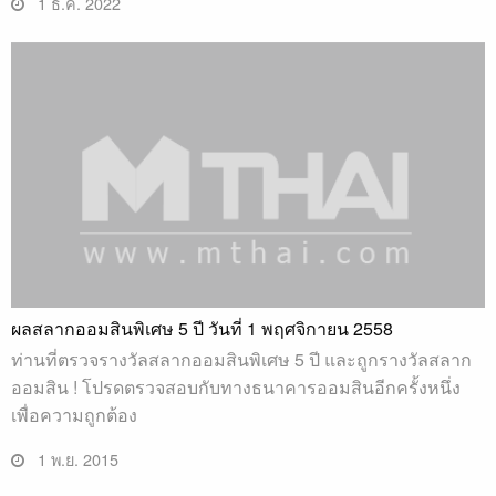
1 ธ.ค. 2022
ผลสลากออมสินพิเศษ 5 ปี วันที่ 1 พฤศจิกายน 2558
ท่านที่ตรวจรางวัลสลากออมสินพิเศษ 5 ปี และถูกรางวัลสลาก
ออมสิน ! โปรดตรวจสอบกับทางธนาคารออมสินอีกครั้งหนึ่ง
เพื่อความถูกต้อง
1 พ.ย. 2015