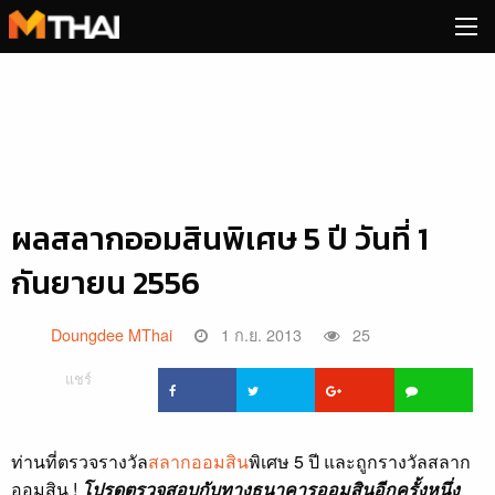
Skip
to
content
ผลสลากออมสินพิเศษ 5 ปี วันที่ 1
กันยายน 2556
Doungdee MThai
1 ก.ย. 2013
25
แชร์
ท่านที่ตรวจรางวัล
สลากออมสิน
พิเศษ 5 ปี และถูกรางวัลสลาก
ออมสิน !
โปรดตรวจสอบกับทางธนาคารออมสินอีกครั้งหนึ่ง