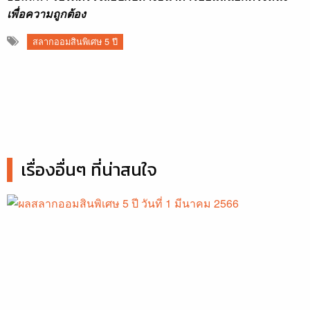
เพื่อความถูกต้อง
สลากออมสินพิเศษ 5 ปี
เรื่องอื่นๆ ที่น่าสนใจ