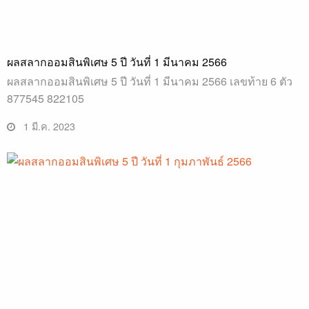
ผลสลากออมสินพิเศษ 5 ปี วันที่ 1 มีนาคม 2566
ผลสลากออมสินพิเศษ 5 ปี วันที่ 1 มีนาคม 2566 เลขท้าย 6 ตัว
877545 822105
1 มี.ค. 2023