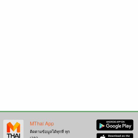
MThai App
ติดตามข้อมูลได้ทุกที่ ทุก
เวลา