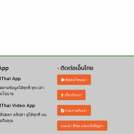
App
ติดต่อเอ็มไทย
Thai App
ติดต่อโฆษณา
ิดตามข้อมูลได้ทุกที่ ทุกเวลา
นโมบาย
เกี่ยวกับเรา
Thai Video App
ร่วมงานกับเรา
ลิปตลก คลิปฮา ดูได้ทุกที่ บน
ือถือคุณ
แนะนำ ติชม และแจ้งปัญหา