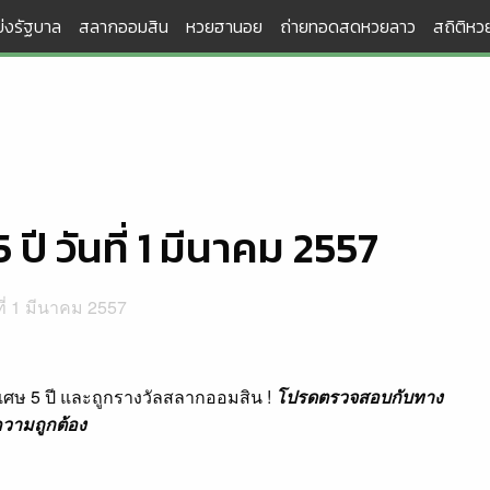
่งรัฐบาล
สลากออมสิน
หวยฮานอย
ถ่ายทอดสดหวยลาว
สถิติหวย
ี วันที่ 1 มีนาคม 2557
ี่ 1 มีนาคม 2557
ิเศษ 5 ปี และถูกรางวัลสลากออมสิน !
โปรดตรวจสอบกับทาง
ความถูกต้อง