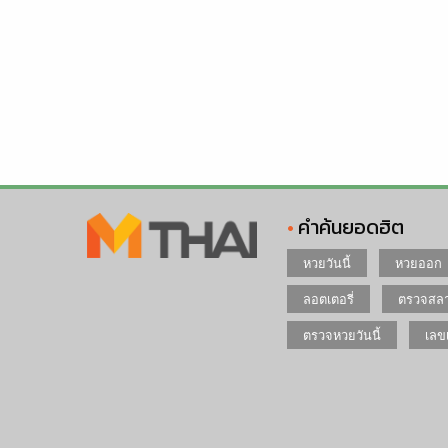
คำค้นยอดฮิต
หวยวันนี้
หวยออก
ลอตเตอรี่
ตรวจสลา
ตรวจหวยวันนี้
เลข