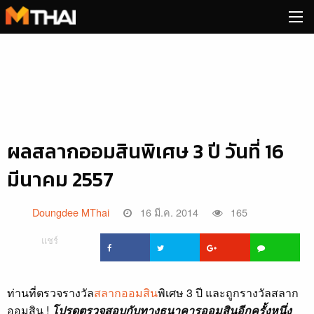
Skip
to
content
ผลสลากออมสินพิเศษ 3 ปี วันที่ 16
มีนาคม 2557
Doungdee MThai
16 มี.ค. 2014
165
แชร์
ท่านที่ตรวจรางวัล
สลากออมสิน
พิเศษ 3 ปี และถูกรางวัลสลาก
ออมสิน !
โปรดตรวจสอบกับทางธนาคารออมสินอีกครั้งหนึ่ง