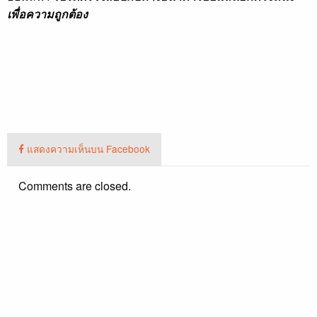
เพื่อความถูกต้อง
แสดงความเห็นบน Facebook
Comments are closed.