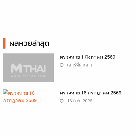
ผลหวยล่าสุด
ตรวจหวย 1 สิงหาคม 2569
เสาร์ที่ผ่านมา
ตรวจหวย 16 กรกฎาคม 2569
16 ก.ค. 2026