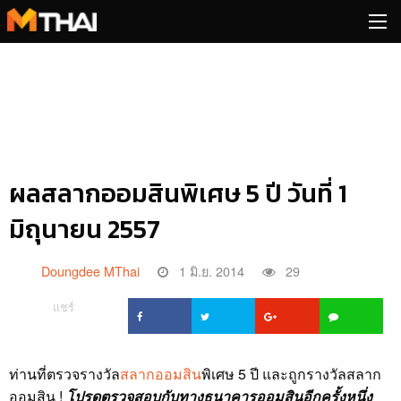
Skip
to
content
ผลสลากออมสินพิเศษ 5 ปี วันที่ 1
มิถุนายน 2557
Doungdee MThai
1 มิ.ย. 2014
29
แชร์
ท่านที่ตรวจรางวัล
สลากออมสิน
พิเศษ 5 ปี และถูกรางวัลสลาก
ออมสิน !
โปรดตรวจสอบกับทางธนาคารออมสินอีกครั้งหนึ่ง