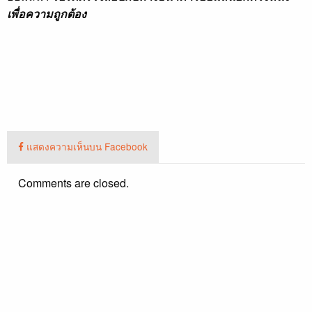
เพื่อความถูกต้อง
แสดงความเห็นบน Facebook
Comments are closed.