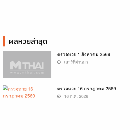
ผลหวยล่าสุด
ตรวจหวย 1 สิงหาคม 2569
เสาร์ที่ผ่านมา
ตรวจหวย 16 กรกฎาคม 2569
16 ก.ค. 2026