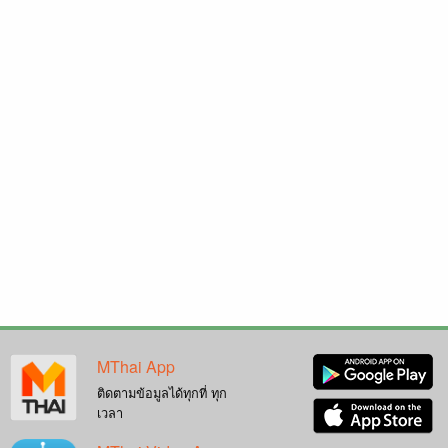
MThai App
ติดตามข้อมูลได้ทุกที่ ทุก
เวลา