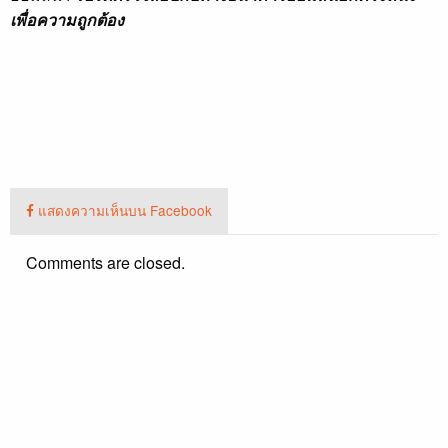
เพื่อความถูกต้อง
แสดงความเห็นบน Facebook
Comments are closed.