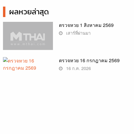
ผลหวยล่าสุด
ตรวจหวย 1 สิงหาคม 2569
เสาร์ที่ผ่านมา
ตรวจหวย 16 กรกฎาคม 2569
16 ก.ค. 2026