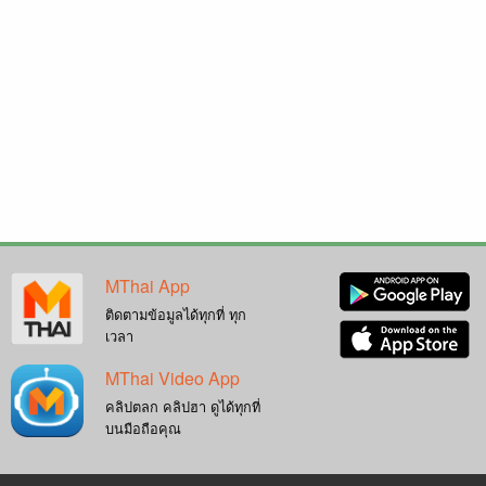
MThai App
ติดตามข้อมูลได้ทุกที่ ทุก
เวลา
MThai Video App
คลิปตลก คลิปฮา ดูได้ทุกที่
บนมือถือคุณ