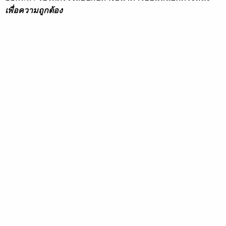
เพื่อความถูกต้อง