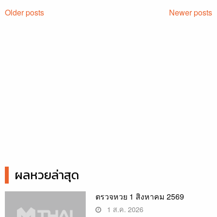
Posts
Older posts
Newer posts
navigation
ผลหวยล่าสุด
ตรวจหวย 1 สิงหาคม 2569
1 ส.ค. 2026