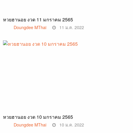
หวยฮานอย งวด 11 มกราคม 2565
Doungdee MThai
11 ม.ค. 2022
หวยฮานอย งวด 10 มกราคม 2565
Doungdee MThai
10 ม.ค. 2022