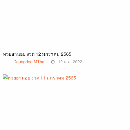
หวยฮานอย งวด 12 มกราคม 2565
Doungdee MThai
12 ม.ค. 2022