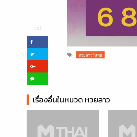
แชร์
หวยลาววันพุธ
เรื่องอื่นในหมวด หวยลาว