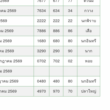
 2569
7677
677
77
ตัวนิ่ม
หาคม 2569
7634
634
34
กวาง
2569
2222
222
22
นกพิราบ
คม 2569
7886
886
86
เสือ
คม 2569
1680
680
80
นกอินทรี
าคม 2569
3290
290
90
นาก
รกฎาคม 2569
0702
702
02
หอย
ม 2569
กฎาคม 2569
0480
480
80
นกอินทรี
ฎาคม 2569
4970
970
70
ปลาใหญ่