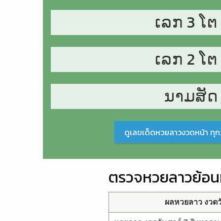
ເລກ 3 ໂ
ເລກ 2 ໂ
ນາມສັ
ดูเลขเด็ดหวยลาวงวดหน้า ทุกว
ตรวจหวยลาวย้อน
ผลหวยลาว งวดวั