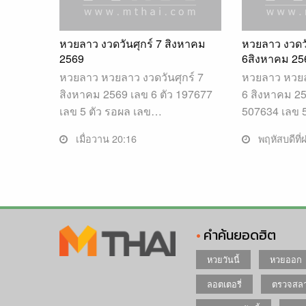
หวยลาว งวดวันศุกร์ 7 สิงหาคม
หวยลาว งวดว
2569
6สิงหาคม 25
หวยลาว หวยลาว งวดวันศุกร์ 7
หวยลาว หวยล
สิงหาคม 2569 เลข 6 ตัว 197677
6 สิงหาคม 25
เลข 5 ตัว รอผล เลข…
507634 เลข 
เมื่อวาน 20:16
พฤหัสบดีที่
คำค้นยอดฮิต
หวยวันนี้
หวยออก
ลอตเตอรี่
ตรวจสลา