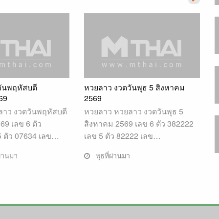
ันพฤหัสบดี
หวยลาว งวดวันพุธ 5 สิงหาคม
69
2569
าว งวดวันพฤหัสบดี
หวยลาว หวยลาว งวดวันพุธ 5
69 เลข 6 ตัว
สิงหาคม 2569 เลข 6 ตัว 382222
5 ตัว 07634 เลข…
เลข 5 ตัว 82222 เลข…
ผ่านมา
พุธที่ผ่านมา