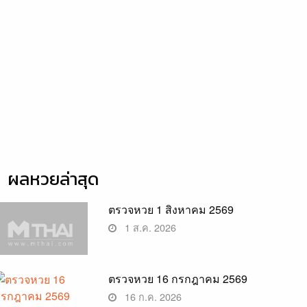
ผลหวยล่าสุด
ตรวจหวย 1 สิงหาคม 2569
1 ส.ค. 2026
ตรวจหวย 16 กรกฎาคม 2569
16 ก.ค. 2026