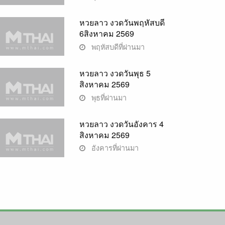
หวยลาว งวดวันพฤหัสบดี
6สิงหาคม 2569
พฤหัสบดีที่ผ่านมา
หวยลาว งวดวันพุธ 5
สิงหาคม 2569
พุธที่ผ่านมา
หวยลาว งวดวันอังคาร 4
สิงหาคม 2569
อังคารที่ผ่านมา