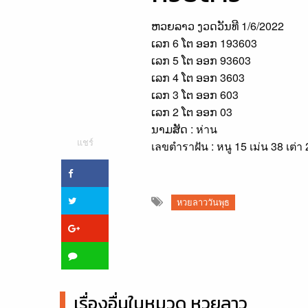
ຫວຍລາວ ງວດວັນທີ 1/6/2022
ເລກ 6 ໂຕ ອອກ 193603
ເລກ 5 ໂຕ ອອກ 93603
ເລກ 4 ໂຕ ອອກ 3603
ເລກ 3 ໂຕ ອອກ 603
ເລກ 2 ໂຕ ອອກ 03
ນາມສັດ : ห่าน
แชร์
เลขตำราฝัน : หนู 15 เม่น 38 เต่
หวยลาววันพุธ
เรื่องอื่นในหมวด หวยลาว