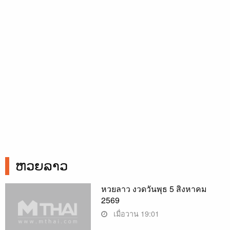
ຫວຍລາວ
หวยลาว งวดวันพุธ 5 สิงหาคม
2569
เมื่อวาน 19:01