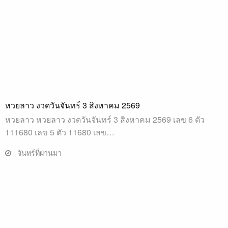
หวยลาว งวดวันจันทร์ 3 สิงหาคม 2569
หวยลาว หวยลาว งวดวันจันทร์ 3 สิงหาคม 2569 เลข 6 ตัว
111680 เลข 5 ตัว 11680 เลข…
จันทร์ที่ผ่านมา