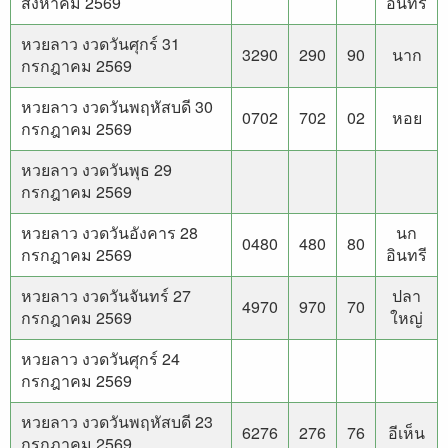
สิงหาคม 2569
อินทรี
หวยลาว งวดวันศุกร์ 31
3290
290
90
นาก
กรกฎาคม 2569
หวยลาว งวดวันพฤหัสบดี 30
0702
702
02
หอย
กรกฎาคม 2569
หวยลาว งวดวันพุธ 29
กรกฎาคม 2569
หวยลาว งวดวันอังคาร 28
นก
0480
480
80
กรกฎาคม 2569
อินทรี
หวยลาว งวดวันจันทร์ 27
ปลา
4970
970
70
กรกฎาคม 2569
ใหญ่
หวยลาว งวดวันศุกร์ 24
กรกฎาคม 2569
หวยลาว งวดวันพฤหัสบดี 23
6276
276
76
อีเห็น
กรกฎาคม 2569