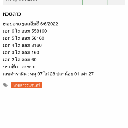
หวยลาว
ຫວຍລາວ ງວດວັນທີ 6/6/2022
ເລກ 6 ໂຕ ອອກ 558160
ເລກ 5 ໂຕ ອອກ 58160
ເລກ 4 ໂຕ ອອກ 8160
ເລກ 3 ໂຕ ອອກ 160
ເລກ 2 ໂຕ ອອກ 60
ນາມສັດ : ตะขาบ
เลขตำราฝัน : หมู 07 ไก่ 28 ปลาน้อย 01 เต่า 27
หวยลาววันจันทร์