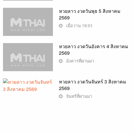
หวยลาว งวดวันพุธ 5 สิงหาคม
2569
เมื่อวาน 19:01
หวยลาว งวดวันอังคาร 4 สิงหาคม
2569
อังคารที่ผ่านมา
หวยลาว งวดวันจันทร์ 3 สิงหาคม
2569
จันทร์ที่ผ่านมา