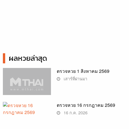
ผลหวยล่าสุด
ตรวจหวย 1 สิงหาคม 2569
เสาร์ที่ผ่านมา
ตรวจหวย 16 กรกฎาคม 2569
16 ก.ค. 2026