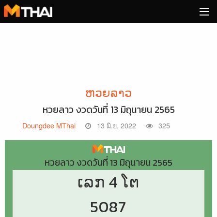
Skip
to
content
ຫວຍລາວ
หวยลาว งวดวันที่ 13 มิถุนายน 2565
Doungdee MThai
13 มิ.ย. 2022
325
หวยลาว งวดวันที่ 13 มิถุนายน 2565
ເລກ 4 ໂຕ
5087