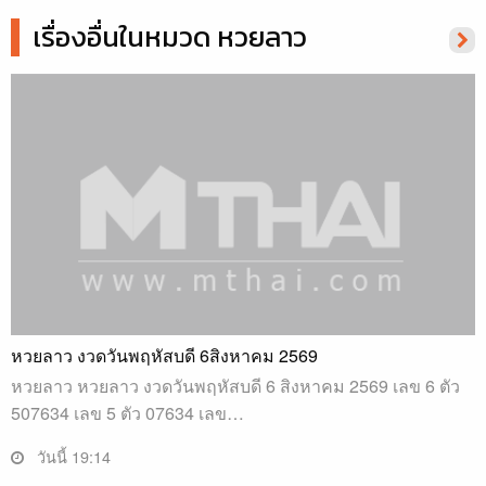
เรื่องอื่นในหมวด หวยลาว
หวยลาว งวดวันพฤหัสบดี 6สิงหาคม 2569
หวยลาว หวยลาว งวดวันพฤหัสบดี 6 สิงหาคม 2569 เลข 6 ตัว
507634 เลข 5 ตัว 07634 เลข…
วันนี้ 19:14