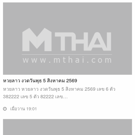
หวยลาว งวดวันพุธ 5 สิงหาคม 2569
หวยลาว หวยลาว งวดวันพุธ 5 สิงหาคม 2569 เลข 6 ตัว
382222 เลข 5 ตัว 82222 เลข…
เมื่อวาน 19:01