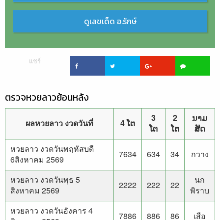
ดูเลขเด็ด อ.รักษ์
แชร์
ตรวจหวยลาวย้อนหลัง
3
2
ນາມ
ผลหวยลาว งวดวันที่
4 ໂຕ
ໂຕ
ໂຕ
ສັດ
หวยลาว งวดวันพฤหัสบดี
7634
634
34
กวาง
6สิงหาคม 2569
หวยลาว งวดวันพุธ 5
นก
2222
222
22
สิงหาคม 2569
พิราบ
หวยลาว งวดวันอังคาร 4
7886
886
86
เสือ