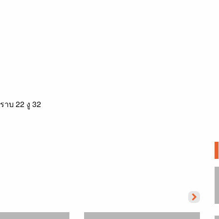
ราบ 22 งู 32