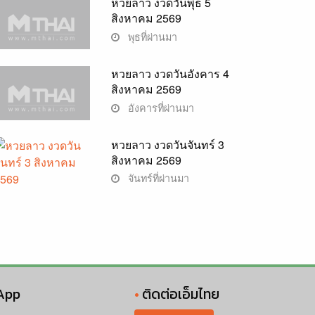
หวยลาว งวดวันพุธ 5
สิงหาคม 2569
พุธที่ผ่านมา
หวยลาว งวดวันอังคาร 4
สิงหาคม 2569
อังคารที่ผ่านมา
หวยลาว งวดวันจันทร์ 3
สิงหาคม 2569
จันทร์ที่ผ่านมา
App
ติดต่อเอ็มไทย