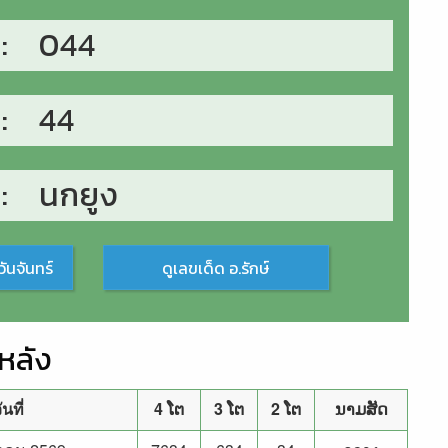
ຕ
044
ຕ
44
ດ
นกยูง
ันจันทร์
ดูเลขเด็ด อ.รักษ์
หลัง
นที่
4 ໂຕ
3 ໂຕ
2 ໂຕ
ນາມສັດ