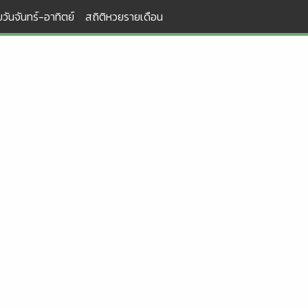
วันจันทร์-อาทิตย์
สถิติหวยรายเดือน