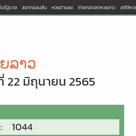
่งรัฐบาล
สลากออมสิน
หวยฮานอย
ถ่ายทอดสดหวยลาว
สถิติหวย
ຍລາວ
่ 22 มิถุนายน 2565
ຕ
1044