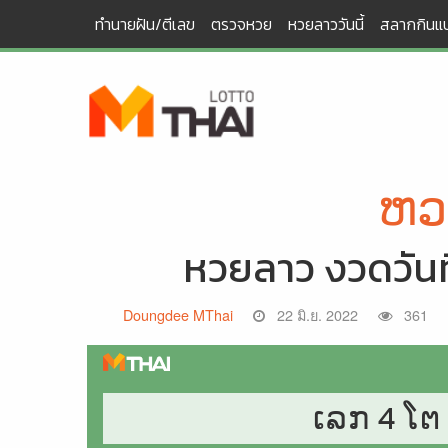
Skip
ทำนายฝัน/ตีเลข
ตรวจหวย
หวยลาววันนี้
สลากกินแบ
to
content
ຫວ
หวยลาว งวดวันที
Doungdee MThai
22 มิ.ย. 2022
361
ເລກ 4 ໂ