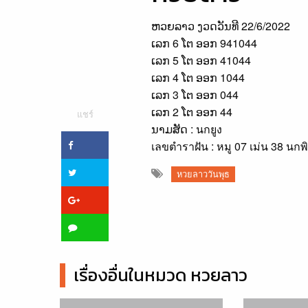
ຫວຍລາວ ງວດວັນທີ 22/6/2022
ເລກ 6 ໂຕ ອອກ 941044
ເລກ 5 ໂຕ ອອກ 41044
ເລກ 4 ໂຕ ອອກ 1044
ເລກ 3 ໂຕ ອອກ 044
ເລກ 2 ໂຕ ອອກ 44
แชร์
ນາມສັດ : นกยูง
เลขตำราฝัน : หมู 07 เม่น 38 นกพิ
หวยลาววันพุธ
เรื่องอื่นในหมวด หวยลาว