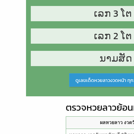
ເລກ 3 ໂ
ເລກ 2 ໂ
ນາມສັ
ดูเลขเด็ดหวยลาวงวดหน้า ทุกว
ตรวจหวยลาวย้อน
ผลหวยลาว งวดวั