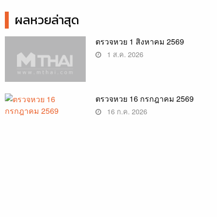
ผลหวยล่าสุด
ตรวจหวย 1 สิงหาคม 2569
1 ส.ค. 2026
ตรวจหวย 16 กรกฎาคม 2569
16 ก.ค. 2026