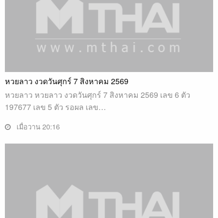
หวยลาว งวดวันศุกร์ 7 สิงหาคม 2569
หวยลาว หวยลาว งวดวันศุกร์ 7 สิงหาคม 2569 เลข 6 ตัว
197677 เลข 5 ตัว รอผล เลข…
เมื่อวาน 20:16