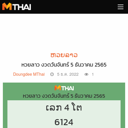
Skip
to
content
ຫວຍລາວ
หวยลาว งวดวันจันทร์ 5 ธันวาคม 2565
Doungdee MThai
5 ธ.ค. 2022
1
หวยลาว งวดวันจันทร์ 5 ธันวาคม 2565
ເລກ 4 ໂຕ
6124