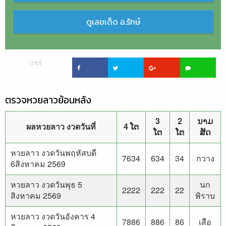
ดูเลขเด็ด อ.รักษ์
แชร์
ตรวจหวยลาวย้อนหลัง
3
2
ນາມ
ผลหวยลาว งวดวันที่
4 ໂຕ
ໂຕ
ໂຕ
ສັດ
หวยลาว งวดวันพฤหัสบดี
7634
634
34
กวาง
6สิงหาคม 2569
หวยลาว งวดวันพุธ 5
นก
2222
222
22
สิงหาคม 2569
พิราบ
หวยลาว งวดวันอังคาร 4
7886
886
86
เสือ