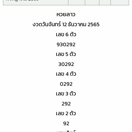
หวยลาว
งวดวันจันทร์ 12 ธันวาคม 2565
เลข 6 ตัว
930292
เลข 5 ตัว
30292
เลข 4 ตัว
0292
เลข 3 ตัว
292
เลข 2 ตัว
92