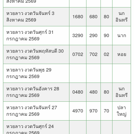
สิงหาคม 2569
หวยลาว งวดวันจันทร์ 3
นก
1680
680
80
สิงหาคม 2569
อินทรี
หวยลาว งวดวันศุกร์ 31
3290
290
90
นาก
กรกฎาคม 2569
หวยลาว งวดวันพฤหัสบดี 30
0702
702
02
หอย
กรกฎาคม 2569
หวยลาว งวดวันพุธ 29
กรกฎาคม 2569
หวยลาว งวดวันอังคาร 28
นก
0480
480
80
กรกฎาคม 2569
อินทรี
หวยลาว งวดวันจันทร์ 27
ปลา
4970
970
70
กรกฎาคม 2569
ใหญ่
หวยลาว งวดวันศุกร์ 24
กรกฎาคม 2569