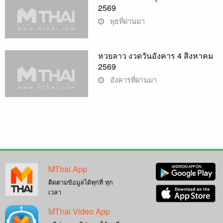
2569
พุธที่ผ่านมา
หวยลาว งวดวันอังคาร 4 สิงหาคม
2569
อังคารที่ผ่านมา
MThai App
ติดตามข้อมูลได้ทุกที่ ทุก
เวลา
MThai Video App