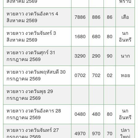
สิงหาคม 2569
พิราบ
หวยลาว งวดวันอังคาร 4
7886
886
86
เสือ
สิงหาคม 2569
หวยลาว งวดวันจันทร์ 3
นก
1680
680
80
สิงหาคม 2569
อินทรี
หวยลาว งวดวันศุกร์ 31
3290
290
90
นาก
กรกฎาคม 2569
หวยลาว งวดวันพฤหัสบดี 30
0702
702
02
หอย
กรกฎาคม 2569
หวยลาว งวดวันพุธ 29
กรกฎาคม 2569
หวยลาว งวดวันอังคาร 28
นก
0480
480
80
กรกฎาคม 2569
อินทรี
หวยลาว งวดวันจันทร์ 27
ปลา
4970
970
70
กรกฎาคม 2569
ใหญ่