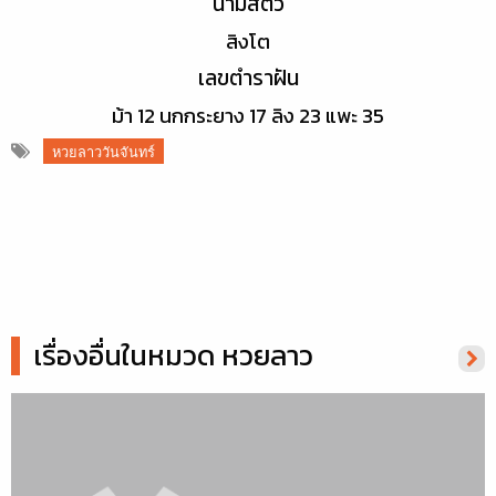
นามสัตว์
สิงโต
เลขตำราฝัน
ม้า 12 นกกระยาง 17 ลิง 23 แพะ 35
หวยลาววันจันทร์
เรื่องอื่นในหมวด หวยลาว